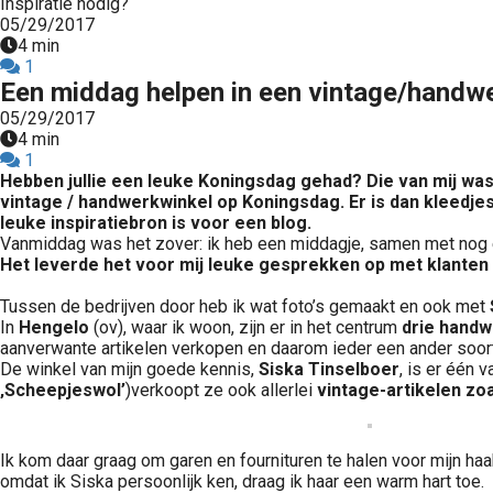
Inspiratie nodig?
05/29/2017
4 min
1
Een middag helpen in een vintage/handw
05/29/2017
4 min
1
Hebben jullie een leuke Koningsdag gehad? Die van mij was
vintage /
handwerkwinkel op Koningsdag. Er is dan kleedjes
leuke inspiratiebron is
voor een blog.
Vanmiddag was het zover: ik heb een middagje, samen met nog een
Het leverde het voor mij leuke gesprekken op met klanten
Tussen de bedrijven door heb ik wat foto’s gemaakt en ook met
In
Hengelo
(ov), waar ik woon, zijn er in het centrum
drie handw
aanverwante artikelen verkopen en daarom ieder een ander soort
De winkel van mijn goede kennis,
Siska Tinselboer
, is er één 
‚Scheepjeswol’
)verkoopt ze ook allerlei
vintage-artikelen zo
Ik kom daar graag om garen en fournituren te halen voor mijn haak-
omdat ik Siska persoonlijk ken, draag ik haar een warm hart toe.