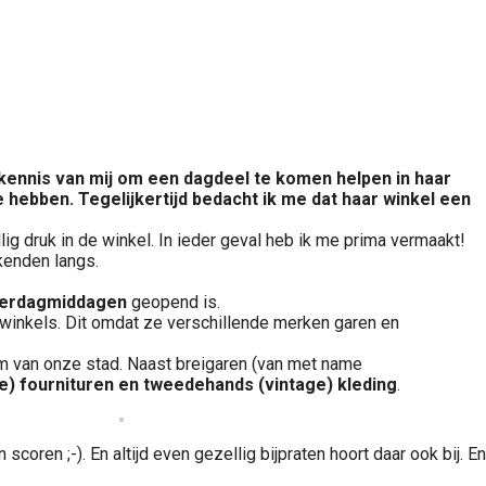
ennis van mij om een dagdeel te komen helpen in haar
e hebben. Tegelijkertijd bedacht ik me dat haar winkel een
g druk in de winkel. In ieder geval heb ik me prima vermaakt!
enden langs.
terdagmiddagen
geopend is.
ie winkels. Dit omdat ze verschillende merken garen en
rum van onze stad. Naast breigaren (van met name
e) fournituren en tweedehands (vintage) kleding
.
coren ;-). En altijd even gezellig bijpraten hoort daar ook bij. En