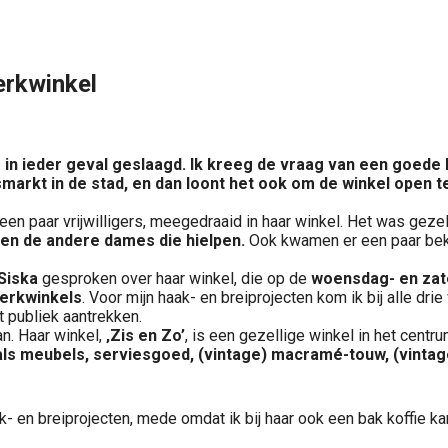
erkwinkel
 in ieder geval geslaagd. Ik kreeg de
vraag van een goede k
markt in de stad, en dan loont het ook om de
winkel open t
 paar vrijwilligers, meegedraaid in haar winkel. Het was gezelli
 en de andere dames die hielpen.
Ook kwamen er een paar bek
Siska
gesproken over haar winkel, die op de
woensdag- en za
erkwinkels
. Voor mijn haak- en breiprojecten kom ik bij alle dr
 publiek aantrekken.
van. Haar winkel,
‚Zis en Zo’
, is een gezellige winkel in het cent
als meubels, serviesgoed, (vintage) macramé-touw, (vintag
 en breiprojecten, mede omdat ik bij haar ook een bak koffie kan s