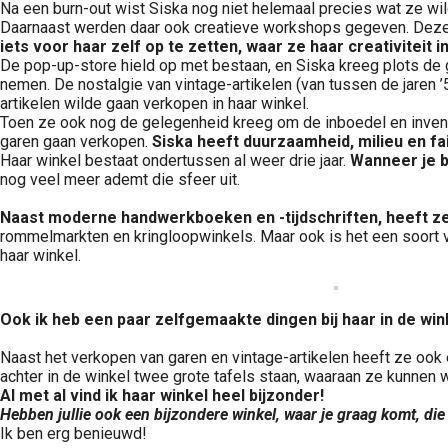
Na een burn-out wist Siska nog niet helemaal precies wat ze wild
Daarnaast werden daar ook creatieve workshops gegeven. Deze 
iets voor haar zelf op te zetten, waar ze haar creativiteit in
De pop-up-store hield op met bestaan, en Siska kreeg plots de g
nemen. De nostalgie van vintage-artikelen (van tussen de jaren ’
artikelen wilde gaan verkopen in haar winkel.
Toen ze ook nog de gelegenheid kreeg om de inboedel en inven
garen gaan verkopen.
Siska heeft duurzaamheid, milieu en fa
Haar winkel bestaat ondertussen al weer drie jaar.
Wanneer je bi
nog veel meer ademt die sfeer uit.
Naast moderne handwerkboeken en -tijdschriften, heeft ze 
rommelmarkten en kringloopwinkels. Maar ook is het een soort
haar winkel.
Ook ik heb een paar zelfgemaakte dingen bij haar in de wink
Naast het verkopen van garen en vintage-artikelen heeft ze ook
achter in de winkel twee grote tafels staan, waaraan ze kunnen 
Al met al vind ik haar winkel heel bijzonder!
Hebben jullie ook een bijzondere winkel, waar je graag komt, die
Ik ben erg benieuwd!