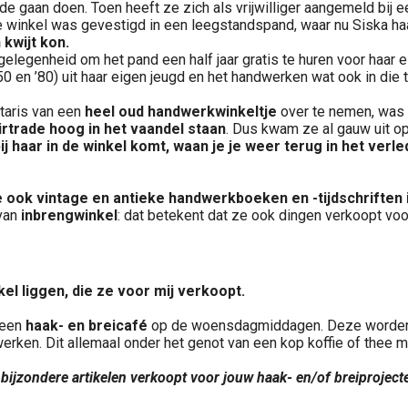
e gaan doen. Toen heeft ze zich als vrijwilliger aangemeld bij ee
winkel was gevestigd in een leegstandspand, waar nu Siska haa
 kwijt kon.
elegenheid om het pand een half jaar gratis te huren voor haar e
50 en ’80) uit haar eigen jeugd en het handwerken wat ook in die 
taris van een
heel oud handwerkwinkeltje
over te nemen, was h
irtrade hoog in het vaandel staan
. Dus kwam ze al gauw uit o
j haar in de winkel komt, waan je je weer terug in het verle
ook vintage en antieke handwerkboeken en -tijdschriften i
 van
inbrengwinkel
: dat betekent dat ze ook dingen verkoopt voo
el liggen, die ze voor mij verkoopt.
 een
haak- en breicafé
op de woensdagmiddagen. Deze worden 
werken. Dit allemaal onder het genot van een kop koffie of thee 
 bijzondere artikelen verkoopt voor jouw haak- en/of breiproject