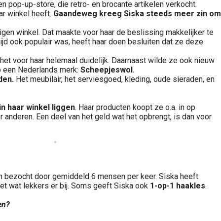
n pop-up-store, die retro- en brocante artikelen verkocht.
r winkel heeft.
Gaandeweg kreeg Siska steeds meer zin om
igen winkel. Dat maakte voor haar de beslissing makkelijker te
tijd ook populair was, heeft haar doen besluiten dat ze deze
et voor haar helemaal duidelijk. Daarnaast wilde ze ook nieuw
p een Nederlands merk:
Scheepjeswol.
den.
Het meubilair, het serviesgoed, kleding, oude sieraden, en
n haar winkel liggen
. Haar producten koopt ze o.a. in op
r anderen. Een deel van het geld wat het opbrengt, is dan voor
bezocht door gemiddeld 6 mensen per keer. Siska heeft
met wat lekkers er bij. Soms geeft Siska ook
1-op-1 haakles
.
en?