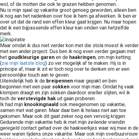
wol, of de motten die ook te grazen hebben genomen…
Nu is mijn sjaal op vakantie groot genoeg geworden, alleen ben
ik nog aan het nadenken over hoe ik hem ga afwerken. Ik ben er
over uit dat de rand een effen kleur gaat krijgen. Nu maar hopen
dat ik een bijpassende effen kleur kan vinden van hetzelfde
merk.
Maar omdat ik dus niet verder kon met die stola moest ik verder
met een ander project. Dus ben ik nog even verder gegaan met
het
goudkleurige garen
en de
haakringen
, om mijn ketting
(
zie mijn laatste blog
) zo ver mogelijk af te maken. Hij is in
principe af, maar ik zit er toch nog over te denken om er een
persoonlijke touch aan te geven.
Uiteindelijk heb ik de
breipennen
maar gepakt en ben
begonnen met een paar
sokken
voor mijn man. Omdat hij vaak
klompen draagt en zijn sokken daardoor sneller slijten, wil ik
toch de
verstevigde hak
uit gaan proberen.
Ik had mijn
knookingnaald
ook meegenomen op vakantie,
samen met wat garen. Maar daar ben ik helaas niet aan toe
gekomen. Maar ook dit gaat zeker nog een vervolg krijgen.
Gedurende mijn vakantie heb ik met mijn zeilende vriendin
geregeld contact gehad over de haakwerkjes waar wij mee in de
weer waren tijdens onze vakantie. Maar ook mijn overbuurvrouw