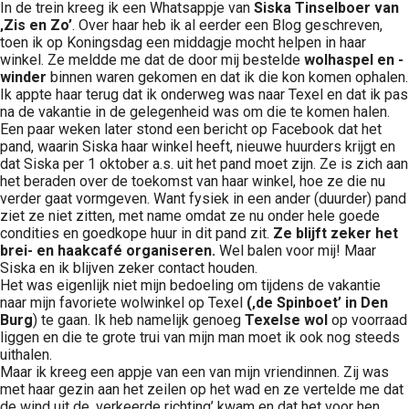
In de trein kreeg ik een Whatsappje van
Siska Tinselboer van
‚Zis en Zo’
. Over haar heb ik al eerder een Blog geschreven,
toen ik op Koningsdag een middagje mocht helpen in haar
winkel. Ze meldde me dat de door mij bestelde
wolhaspel en -
winder
binnen waren gekomen en dat ik die kon komen ophalen.
Ik appte haar terug dat ik onderweg was naar Texel en dat ik pas
na de vakantie in de gelegenheid was om die te komen halen.
Een paar weken later stond een bericht op Facebook dat het
pand, waarin Siska haar winkel heeft, nieuwe huurders krijgt en
dat Siska per 1 oktober a.s. uit het pand moet zijn. Ze is zich aan
het beraden over de toekomst van haar winkel, hoe ze die nu
verder gaat vormgeven. Want fysiek in een ander (duurder) pand
ziet ze niet zitten, met name omdat ze nu onder hele goede
condities en goedkope huur in dit pand zit.
Ze blijft zeker het
brei- en haakcafé organiseren.
Wel balen voor mij! Maar
Siska en ik blijven zeker contact houden.
Het was eigenlijk niet mijn bedoeling om tijdens de vakantie
naar mijn favoriete wolwinkel op Texel
(‚de Spinboet’ in Den
Burg
) te gaan. Ik heb namelijk genoeg
Texelse wol
op voorraad
liggen en die te grote trui van mijn man moet ik ook nog steeds
uithalen.
Maar ik kreeg een appje van een van mijn vriendinnen. Zij was
met haar gezin aan het zeilen op het wad en ze vertelde me dat
de wind uit de ‚verkeerde richting’ kwam en dat het voor hen