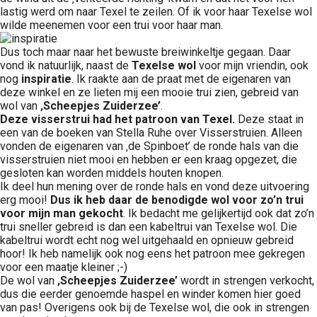
lastig werd om naar Texel te zeilen. Of ik voor haar Texelse wol
wilde meenemen voor een trui voor haar man.
Dus toch maar naar het bewuste breiwinkeltje gegaan. Daar
vond ik natuurlijk, naast de
Texelse wol
voor mijn vriendin, ook
nog
inspiratie
. Ik raakte aan de praat met de eigenaren van
deze winkel en ze lieten mij een mooie trui zien, gebreid van
wol van
‚Scheepjes Zuiderzee’
.
Deze visserstrui had het patroon van Texel.
Deze staat in
een van de boeken van Stella Ruhe over Visserstruien. Alleen
vonden de eigenaren van ‚de Spinboet’ de ronde hals van die
visserstruien niet mooi en hebben er een kraag opgezet, die
gesloten kan worden middels houten knopen.
Ik deel hun mening over de ronde hals en vond deze uitvoering
erg mooi!
Dus ik heb daar de benodigde wol voor zo’n trui
voor mijn man gekocht
. Ik bedacht me gelijkertijd ook dat zo’n
trui sneller gebreid is dan een kabeltrui van Texelse wol. Die
kabeltrui wordt echt nog wel uitgehaald en opnieuw gebreid
hoor! Ik heb namelijk ook nog eens het patroon mee gekregen
voor een maatje kleiner ;-)
De wol van
‚Scheepjes Zuiderzee’
wordt in strengen verkocht,
dus die eerder genoemde haspel en winder komen hier goed
van pas! Overigens ook bij de Texelse wol, die ook in strengen