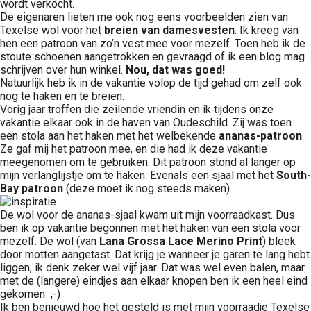
wordt verkocht.
De eigenaren lieten me ook nog eens voorbeelden zien van
Texelse wol voor het
breien van
damesvesten
. Ik kreeg van
hen een patroon van zo’n vest mee voor mezelf. Toen heb ik de
stoute schoenen aangetrokken en gevraagd of ik een blog mag
schrijven over hun winkel.
Nou, dat was goed!
Natuurlijk heb ik in de vakantie volop de tijd gehad om zelf ook
nog te haken en te breien.
Vorig jaar troffen die zeilende vriendin en ik tijdens onze
vakantie elkaar ook in de haven van Oudeschild. Zij was toen
een stola aan het haken met het welbekende
ananas-patroon
.
Ze gaf mij het patroon mee, en die had ik deze vakantie
meegenomen om te gebruiken. Dit patroon stond al langer op
mijn verlanglijstje om te haken. Evenals een sjaal met het
South-
Bay patroon
(deze moet ik nog steeds maken).
De wol voor de ananas-sjaal kwam uit mijn voorraadkast. Dus
ben ik op vakantie begonnen met het haken van een stola voor
mezelf. De wol (van
Lana Grossa Lace Merino Print
) bleek
door motten aangetast. Dat krijg je wanneer je garen te lang hebt
liggen, ik denk zeker wel vijf jaar. Dat was wel even balen, maar
met de (langere) eindjes aan elkaar knopen ben ik een heel eind
gekomen ;-)
Ik ben benieuwd hoe het gesteld is met mijn voorraadje Texelse