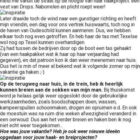
hield me vanuit de straat op de hoogte van haar haakproject: een
vest van Drops. Naborrelen en plicht roept weer!
Later draaide toch de wind naar een gunstiger richting en heeft
mijn vriendin, een dag voor ons vertrek huiswaarts, toch nog in
de haven van Oudeschild kunnen aanmeren. Dus, we hebben
elkaar toch nog even getroffen. En heb haar de tas met Texelse
wol nog op Texel kunnen overhandigen.
Zij had tussen de bedrijven door op de boot een tas gehaakt
(van een haakpakket wat ik haar op haar verjaardag had
gegeven), en dat patroon kon ik dan weer meenemen naar huis.
Dus het is min of meer al bekend wat ik volgende zomer op mijn
vakantie ga haken ;-)
Op de terugweg naar huis, in de trein, heb ik heerlijk
kunnen breien aan de sokken van mijn man.
Bij thuiskomst
word je helaas gelijk weer opgeslokt door de gebruikelijke
werkzaamheden, zoals boodschappen doen, wassen,
kampeerspullen schoonmaken, drogen en opruimen e.d. En ook
de moestuin was na ruim drie weken afwezigheid veranderd in
een oerwoud. Dus aan het verder breien en haken ben ik nog
niet echt weer toegekomen…
Hoe was jouw vakantie? Heb je ook weer nieuwe ideeën
opgedaan voor jouw haak- en breiprojecten?