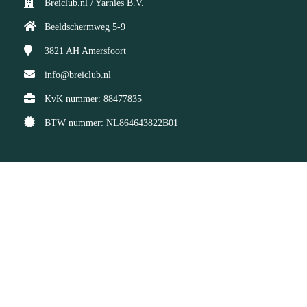
Breiclub.nl / Yarnies B.V.
Beeldschermweg 5-9
3821 AH
Amersfoort
info@breiclub.nl
KvK nummer: 88477835
BTW nummer: NL864643822B01