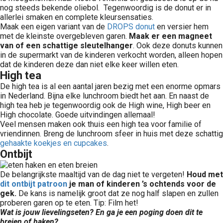
nog steeds bekende oliebol. Tegenwoordig is de donut er in
allerlei smaken en complete kleursensaties.
Maak een eigen variant van de
DROPS donut
en versier hem
met de kleinste overgebleven garen.
Maak er een magneet
van of een schattige sleutelhanger
. Ook deze donuts kunnen
in de supermarkt van de kinderen verkocht worden, alleen hopen
dat de kinderen deze dan niet elke keer willen eten.
High tea
De high tea is al een aantal jaren bezig met een enorme opmars
in Nederland. Bijna elke lunchroom biedt het aan. En naast de
high tea heb je tegenwoordig ook de High wine, High beer en
High chocolate. Goede uitvindingen allemaal!
Veel mensen maken ook thuis een high tea voor familie of
vriendinnen. Breng de lunchroom sfeer in huis met deze schattig
gehaakte koekjes en cupcakes
.
Ontbijt
De belangrijkste maaltijd van de dag niet te vergeten!
Houd met
dit ontbijt patroon
je man of kinderen ’s ochtends voor de
gek.
De kans is namelijk groot dat ze nog half slapen en zullen
proberen garen op te eten. Tip: Film het!
Wat is jouw lievelingseten? En ga je een poging doen dit te
breien of haken?