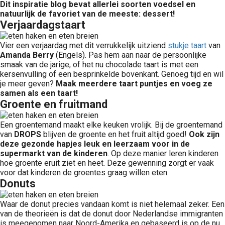
Dit inspiratie blog bevat allerlei soorten voedsel en
natuurlijk de favoriet van de meeste: dessert!
Verjaardagstaart
Vier een verjaardag met dit verrukkelijk uitziend
stukje taart
van
Amanda Berry
(Engels). Pas hem aan naar de persoonlijke
smaak van de jarige, of het nu chocolade taart is met een
kersenvulling of een besprinkelde bovenkant. Genoeg tijd en wil
je meer geven?
Maak meerdere taart puntjes en voeg ze
samen als een taart!
Groente en fruitmand
Een groentemand maakt elke keuken vrolijk. Bij de groentemand
van
DROPS
blijven de groente en het fruit altijd goed!
Ook zijn
deze gezonde hapjes leuk en leerzaam voor in de
supermarkt van de kinderen
. Op deze manier leren kinderen
hoe groente eruit ziet en heet. Deze gewenning zorgt er vaak
voor dat kinderen de groentes graag willen eten.
Donuts
Waar de donut precies vandaan komt is niet helemaal zeker. Een
van de theorieën is dat de donut door Nederlandse immigranten
is meegenomen naar Noord-Amerika en gebaseerd is op de nu