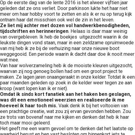
Op de eerste dag van de lente 2016 is het alweer vijftien jaar
geleden dat ze ons verliet. Door parkinson lukte het haar niet
meer om haar hobby voort te zetten en als ik er nu op terug kijk
ontnam haar dat misschien ook wel de zin in het leven.
Ze liet mij achter met dozen vol handwerkbenodigheden,
tijdschriften en herinneringen
. Helaas is daar maar weinig
van overgebleven. Ik heb de boekjes uitgezocht waarin ik de
leukste dingen vond staan, maar in een zeldzame opruimwoede
van mij heb ik ze bij de verhuizing naar onze nieuwe boot
weggegooid. Een periode waarin ik dacht daar doe ik nooit meer
wat mee.
Van haar wolverzameling heb ik de mooiste kleuren uitgezocht,
waarvan zij nog genoeg bollen had om een groot project te
maken. Ze lagen jaren onaangeraakt in onze kelder. Totdat ik een
paar maanden geleden op zoek in de kelder weer tegen ze aan
kroop (want lopen kan ik er niet).
Omdat ik sinds kort fanatiek aan het haken ben geslagen,
was dit een emotioneel weerzien en realiseerde ik me
hoeveel ik haar toch mis.
Vaak denk ik bij het voltooien van
een prachtige creatie, wat zou zij ervan gevonden hebben. Zou
ze trots van bovenaf naar me kijken en denken dat heb ik haar
toch maar mooi geleerd.
Het geeft me een warm gevoel om te denken dat het laatste op
waarheid berust en ben vast besloten om binnenkort iets te