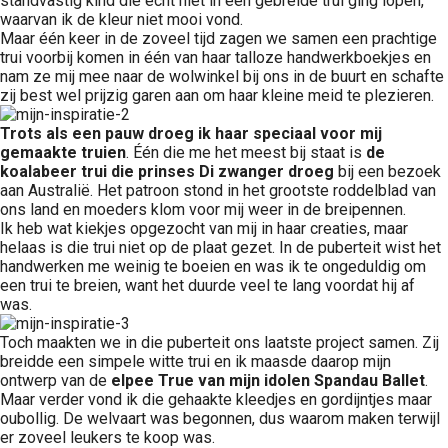
standvastig kind die echt niet in een gebreide trui ging lopen,
waarvan ik de kleur niet mooi vond.
Maar één keer in de zoveel tijd zagen we samen een prachtige
trui voorbij komen in één van haar talloze handwerkboekjes en
nam ze mij mee naar de wolwinkel bij ons in de buurt en schafte
zij best wel prijzig garen aan om haar kleine meid te plezieren.
Trots als een pauw droeg ik haar speciaal voor mij
gemaakte truien
. Één die me het meest bij staat is
de
koalabeer trui die prinses Di zwanger droeg
bij een bezoek
aan Australië. Het patroon stond in het grootste roddelblad van
ons land en moeders klom voor mij weer in de breipennen.
Ik heb wat kiekjes opgezocht van mij in haar creaties, maar
helaas is die trui niet op de plaat gezet. In de puberteit wist het
handwerken me weinig te boeien en was ik te ongeduldig om
een trui te breien, want het duurde veel te lang voordat hij af
was.
Toch maakten we in die puberteit ons laatste project samen. Zij
breidde een simpele witte trui en ik maasde daarop mijn
ontwerp van de
elpee True van mijn idolen Spandau Ballet
.
Maar verder vond ik die gehaakte kleedjes en gordijntjes maar
oubollig. De welvaart was begonnen, dus waarom maken terwijl
er zoveel leukers te koop was.