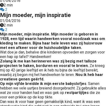
01/04/2016
2 min
2
Mijn moeder, mijn inspiratie
01/04/2016
2 min
2
Mijn moeder, mijn inspiratie. Mijn moeder is geboren in
1928, een tijd waarin handwerken vooral noodzaak was om
kleding te maken. Bijna haar hele leven was zij huisvrouw
met een afkeer voor de huishoudelijke taken.
Wat doe je dan, behalve drie kinderen opvoeden en zorgen voor
een hap op tafel? Handwerken!
Zolang ik me kan herinneren was zij bezig met talloze
projecten te haken, borduren en vooral te breien.
Ze kreeg
mij op 42-jarige leeftijd en ik heb nu bijna de leeftijd bereikt,
waarbij zij begon mij het handwerken te leren.
Nou ik heb haar
creatieve genen geërfd.
Op mijn vijfde breidde ik mijn eerste babyslofjes
. Samen
hebben we vele uurtjes breiend doorgebracht. Zij gebruikte alles
wat ze voor handen had en was gek op
restpartijtjes
die ze
voor een prikkie op de kop tikte.
Dan was ik voor haar geen gemakkelijk kind, want ik was een