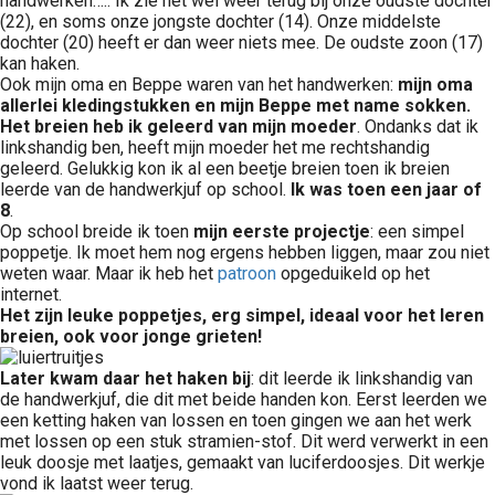
handwerken….. Ik zie het wel weer terug bij onze oudste dochter
(22), en soms onze jongste dochter (14). Onze middelste
dochter (20) heeft er dan weer niets mee. De oudste zoon (17)
kan haken.
Ook mijn oma en Beppe waren van het handwerken:
mijn oma
allerlei kledingstukken en mijn
Beppe met name sokken.
Het breien heb ik geleerd van mijn moeder
. Ondanks dat ik
linkshandig ben, heeft mijn moeder het me rechtshandig
geleerd. Gelukkig kon ik al een beetje breien toen ik breien
leerde van de handwerkjuf op school.
Ik was toen een jaar of
8
.
Op school breide ik toen
mijn eerste projectje
: een simpel
poppetje. Ik moet hem nog ergens hebben liggen, maar zou niet
weten waar. Maar ik heb het
patroon
opgeduikeld op het
internet.
Het zijn leuke poppetjes, erg simpel, ideaal voor het leren
breien, ook voor jonge grieten!
Later kwam daar het haken bij
: dit leerde ik linkshandig van
de handwerkjuf, die dit met beide handen kon. Eerst leerden we
een ketting haken van lossen en toen gingen we aan het werk
met lossen op een stuk stramien-stof. Dit werd verwerkt in een
leuk doosje met laatjes, gemaakt van luciferdoosjes. Dit werkje
vond ik laatst weer terug.