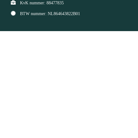
KvK nummer: 88477835
BTW nummer: NL864643822B01