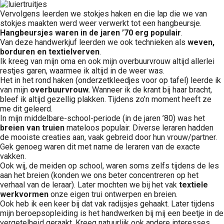
Vervolgens leerden we stokjes haken en die lap die we van
stokjes maakten werd weer verwerkt tot een hangbeursje.
Hangbeursjes waren in de jaren ’70 erg populair
.
Van deze handwerkjuf leerden we ook technieken als
weven,
borduren en textielverven
.
Ik kreeg van mijn oma en ook mijn overbuurvrouw altijd allerlei
restjes garen, waarmee ik altijd in de weer was.
Het in het rond haken (onderzetkleedjes voor op tafel) leerde ik
van mijn
overbuurvrouw.
Wanneer ik de krant bij haar bracht,
bleef ik altijd gezellig plakken. Tijdens zo’n moment heeft ze
me dit geleerd.
In mijn middelbare-school-periode (in de jaren ’80) was het
breien van truien
mateloos populair. Diverse leraren hadden
de mooiste creaties aan, vaak gebreid door hun vrouw/partner.
Gek genoeg waren dit met name de leraren van de exacte
vakken.
Ook wij, de meiden op school, waren soms zelfs tijdens de les
aan het breien (konden we ons beter concentreren op het
verhaal van de leraar). Later mochten we bij het vak
textiele
werkvormen
onze eigen trui ontwerpen en breien.
Ook heb ik een keer bij dat vak radijsjes gehaakt. Later tijdens
mijn beroepsopleiding is het handwerken bij mij een beetje in de
vergetelheid geraakt. Kreeg natuurlijk ook andere interesses.