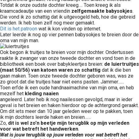
Totdat ik onze oudste dochter kreeg…. Toen kreeg ik als
kraamcadeautje van een vriendin
zelfgemaakte babysokjes
.
Die vond ik zo schattig dat ik uitgevogeld heb, hoe die gebreid
werden. Ik heb toen zelf nog meer gemaakt.
Dit is het patroon
wat ik kon vinden op internet.
Later leerde ik nog op vier pennen babysokjes te breien door de
oma van mijn man.
Ook begon ik truitjes te breien voor mijn dochter. Ondertussen
raakte ik zwanger van onze tweede dochter en vond toen in de
bibliotheek een boek over babykleertjes breien:
de luiertruitjes
(maat 50/56) van katoen waren zo schattig
dat ik die ben
gaan maken. Toen onze tweede dochter geboren was, was ze
zo groot dat die truitjes haar niet eens pasten. Jammer……
Toen erfde ik een oude handnaaimachine van mijn oma, en heb
mezelf het
kleding naaien
angeleerd. Later heb ik nog naailessen gevolgd, maar in ieder
geval is het breien en haken hierdoor op de achtergrond geraakt.
Om dit iets meer dan 10 jaar geleden weer op te pakken, toen
ik mijn dochters leerde haken en breien……
Zo,
dit is wel zo’n beetje mijn terugblik op mijn verleden
voor wat betreft het handwerken
.
Wat is jouw terugblik op jouw verleden voor wat betreft het