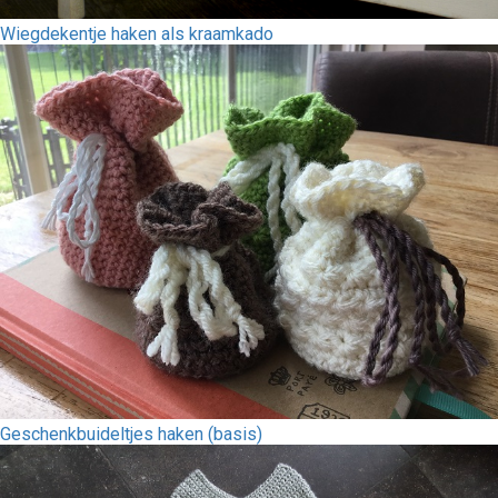
Wiegdekentje haken als kraamkado
Geschenkbuideltjes haken (basis)