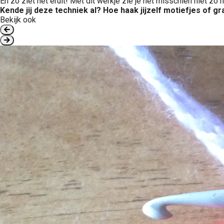
En zo ziet het eruit! Met dit werkje zie je het misschien niet zo
Kende jij deze techniek al? Hoe haak jijzelf motiefjes of g
Bekijk ook