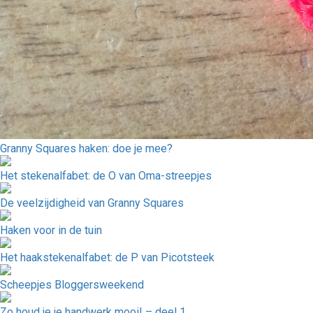
Granny Squares haken: doe je mee?
Het stekenalfabet: de O van Oma-streepjes
De veelzijdigheid van Granny Squares
Haken voor in de tuin
Het haakstekenalfabet: de P van Picotsteek
Scheepjes Bloggersweekend
Zo houd je je handwerk mooi! – deel 1