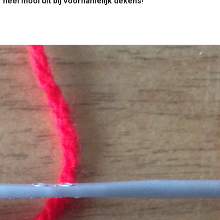
r heel mooi uit bij voornamelijk dekens
!