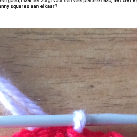
 heel goed, maar het zorgt voor een veel plattere naad,
het ziet e
ranny squares aan elkaar?