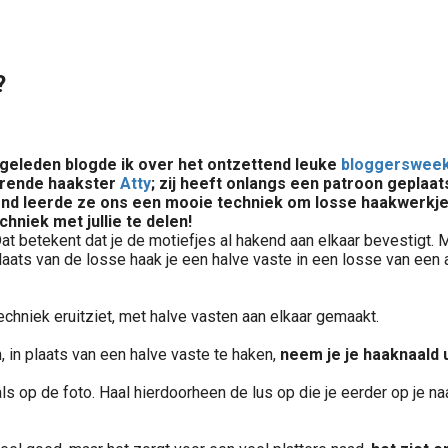
?
geleden blogde ik over het ontzettend leuke
bloggersweek
erende haakster
Atty
; zij heeft onlangs een patroon geplaa
nd leerde ze ons een mooie techniek om losse haakwerkjes
hniek met jullie te delen!
Dat betekent dat je de motiefjes al hakend aan elkaar bevestigt.
laats van de losse haak je een halve vaste in een losse van een 
echniek eruitziet, met halve vasten aan elkaar gemaakt.
, in plaats van een halve vaste te haken,
neem je je haaknaald 
ls op de foto. Haal hierdoorheen de lus op die je eerder op je na