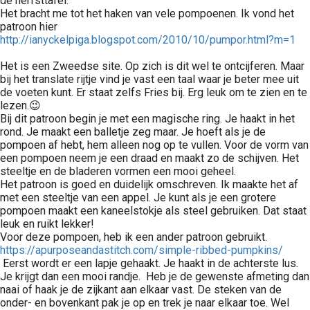
de herfsttafel.
Het bracht me tot het haken van vele pompoenen. Ik vond het
patroon hier
http://ianyckelpiga.blogspot.com/2010/10/pumpor.html?m=1
Het is een Zweedse site. Op zich is dit wel te ontcijferen. Maar
bij het translate rijtje vind je vast een taal waar je beter mee uit
de voeten kunt. Er staat zelfs Fries bij. Erg leuk om te zien en te
lezen.😉
Bij dit patroon begin je met een magische ring. Je haakt in het
rond. Je maakt een balletje zeg maar. Je hoeft als je de
pompoen af hebt, hem alleen nog op te vullen. Voor de vorm van
een pompoen neem je een draad en maakt zo de schijven. Het
steeltje en de bladeren vormen een mooi geheel.
Het patroon is goed en duidelijk omschreven. Ik maakte het af
met een steeltje van een appel. Je kunt als je een grotere
pompoen maakt een kaneelstokje als steel gebruiken. Dat staat
leuk en ruikt lekker!
Voor deze pompoen, heb ik een ander patroon gebruikt.
https://apurposeandastitch.com/simple-ribbed-pumpkins/
Eerst wordt er een lapje gehaakt. Je haakt in de achterste lus.
Je krijgt dan een mooi randje. Heb je de gewenste afmeting dan
naai of haak je de zijkant aan elkaar vast. De steken van de
onder- en bovenkant pak je op en trek je naar elkaar toe. Wel