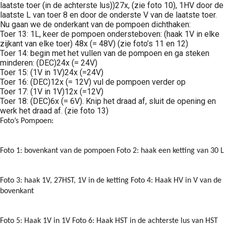
laatste toer (in de achterste lus))27x, (zie foto 10), 1HV door de
laatste L van toer 8 en door de onderste V van de laatste toer.
Nu gaan we de onderkant van de pompoen dichthaken:
Toer 13: 1L, keer de pompoen ondersteboven: (haak 1V in elke
zijkant van elke toer) 48x (= 48V) (zie foto’s 11 en 12)
Toer 14: begin met het vullen van de pompoen en ga steken
minderen: (DEC)24x (= 24V)
Toer 15: (1V in 1V)24x (=24V)
Toer 16: (DEC)12x (= 12V) vul de pompoen verder op
Toer 17: (1V in 1V)12x (=12V)
Toer 18: (DEC)6x (= 6V). Knip het draad af, sluit de opening en
werk het draad af. (zie foto 13)
Foto’s Pompoen:
Foto 1: bovenkant van de pompoen Foto 2: haak een ketting van 30 L
Foto 3: haak 1V, 27HST, 1V in de ketting Foto 4: Haak HV in V van de
bovenkant
Foto 5: Haak 1V in 1V Foto 6: Haak HST in de achterste lus van HST