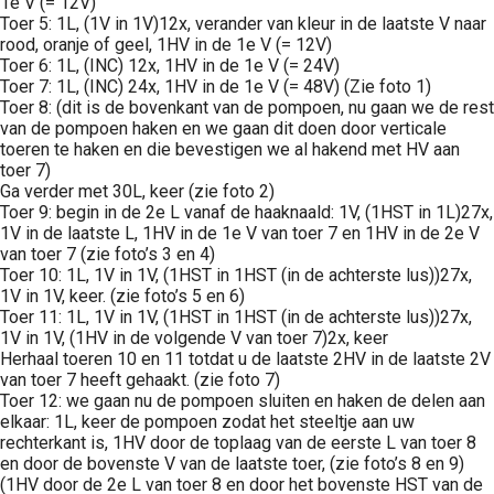
1e V (= 12V)
Toer 5: 1L, (1V in 1V)12x, verander van kleur in de laatste V naar
rood, oranje of geel, 1HV in de 1e V (= 12V)
Toer 6: 1L, (INC) 12x, 1HV in de 1e V (= 24V)
Toer 7: 1L, (INC) 24x, 1HV in de 1e V (= 48V) (Zie foto 1)
Toer 8: (dit is de bovenkant van de pompoen, nu gaan we de rest
van de pompoen haken en we gaan dit doen door verticale
toeren te haken en die bevestigen we al hakend met HV aan
toer 7)
Ga verder met 30L, keer (zie foto 2)
Toer 9: begin in de 2e L vanaf de haaknaald: 1V, (1HST in 1L)27x,
1V in de laatste L, 1HV in de 1e V van toer 7 en 1HV in de 2e V
van toer 7 (zie foto’s 3 en 4)
Toer 10: 1L, 1V in 1V, (1HST in 1HST (in de achterste lus))27x,
1V in 1V, keer. (zie foto’s 5 en 6)
Toer 11: 1L, 1V in 1V, (1HST in 1HST (in de achterste lus))27x,
1V in 1V, (1HV in de volgende V van toer 7)2x, keer
Herhaal toeren 10 en 11 totdat u de laatste 2HV in de laatste 2V
van toer 7 heeft gehaakt. (zie foto 7)
Toer 12: we gaan nu de pompoen sluiten en haken de delen aan
elkaar: 1L, keer de pompoen zodat het steeltje aan uw
rechterkant is, 1HV door de toplaag van de eerste L van toer 8
en door de bovenste V van de laatste toer, (zie foto’s 8 en 9)
(1HV door de 2e L van toer 8 en door het bovenste HST van de