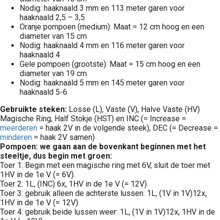
Nodig: haaknaald 3 mm en 113 meter garen voor
haaknaald 2,5 – 3,5
Oranje pompoen (medium): Maat = 12 cm hoog en een
diameter van 15 cm
Nodig: haaknaald 4 mm en 116 meter garen voor
haaknaald 4
Gele pompoen (grootste): Maat = 15 cm hoog en een
diameter van 19 cm
Nodig: haaknaald 5 mm en 145 meter garen voor
haaknaald 5-6
Gebruikte steken:
Losse (L), Vaste (V), Halve Vaste (HV)
Magische Ring, Half Stokje (HST) en INC (= Increase =
meerderen
= haak 2V in de volgende steek), DEC (= Decrease =
minderen
= haak 2V samen)
Pompoen: we gaan aan de bovenkant beginnen met het
steeltje, dus begin met groen:
Toer 1: Begin met een magische ring met 6V, sluit de toer met
1HV in de 1e V (= 6V).
Toer 2: 1L, (INC) 6x, 1HV in de 1e V (= 12V)
Toer 3: gebruik alleen de achterste lussen: 1L, (1V in 1V)12x,
1HV in de 1e V (= 12V)
Toer 4: gebruik beide lussen weer: 1L, (1V in 1V)12x, 1HV in de