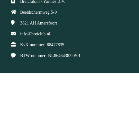
Breiclub.nl / Yarnies B.V.
Beeldschermweg 5-9
3821 AH
Amersfoort
info@breiclub.nl
KvK nummer: 88477835
BTW nummer: NL864643822B01