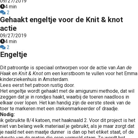
09/27/2019
4 min
2
Gehaakt engeltje voor de Knit & knot
actie
09/27/2019
4 min
2
Engeltje
Dit patroontje is speciaal ontworpen voor de actie van
Aan de
Haak
en
Knit & Knot
om een kerstboom te vullen voor het Emma
kinderziekenhuis in Amsterdam.
Lees eerst het patroon rustig door.
Het engeltje wordt gehaakt met de amigurumi methode, dat wil
zeggen dat je in rondjes haakt, waarbij de toeren naadloos in
elkaar over lopen. Het kan handig zijn de eerste steek van de
toer te markeren met een stekenmarkeerder of draadje.
Nodig:
ik gebruikte 8/4 katoen, met haaknaald 2. Voor dit project is het
niet van belang welk materiaal je gebruikt, als je maar zorgt dat
je naald net een maatje dunner is dan op het etiket staat, of de
dunste van de maten die erop vermeld staan. Zo wordt het