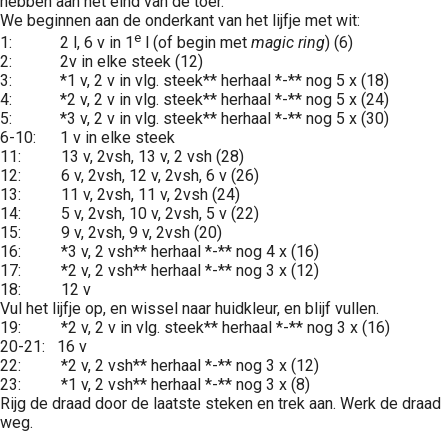
hebben aan het eind van de toer.
We beginnen aan de onderkant van het lijfje met wit:
e
1: 2 l, 6 v in 1
l (of begin met
magic ring
) (6)
2: 2v in elke steek (12)
3: *1 v, 2 v in vlg. steek** herhaal *-** nog 5 x (18)
4: *2 v, 2 v in vlg. steek** herhaal *-** nog 5 x (24)
5: *3 v, 2 v in vlg. steek** herhaal *-** nog 5 x (30)
6-10: 1 v in elke steek
11: 13 v, 2vsh, 13 v, 2 vsh (28)
12: 6 v, 2vsh, 12 v, 2vsh, 6 v (26)
13: 11 v, 2vsh, 11 v, 2vsh (24)
14: 5 v, 2vsh, 10 v, 2vsh, 5 v (22)
15: 9 v, 2vsh, 9 v, 2vsh (20)
16: *3 v, 2 vsh** herhaal *-** nog 4 x (16)
17: *2 v, 2 vsh** herhaal *-** nog 3 x (12)
18: 12 v
Vul het lijfje op, en wissel naar huidkleur, en blijf vullen.
19: *2 v, 2 v in vlg. steek** herhaal *-** nog 3 x (16)
20-21: 16 v
22: *2 v, 2 vsh** herhaal *-** nog 3 x (12)
23: *1 v, 2 vsh** herhaal *-** nog 3 x (8)
Rijg de draad door de laatste steken en trek aan. Werk de draad
weg.