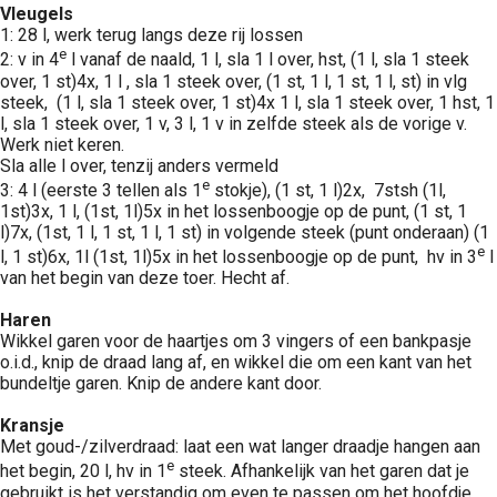
Vleugels
1: 28 l, werk terug langs deze rij lossen
e
2: v in 4
l vanaf de naald, 1 l, sla 1 l over, hst, (1 l, sla 1 steek
over, 1 st)4x, 1 l , sla 1 steek over, (1 st, 1 l, 1 st, 1 l, st) in vlg
steek, (1 l, sla 1 steek over, 1 st)4x 1 l, sla 1 steek over, 1 hst, 1
l, sla 1 steek over, 1 v, 3 l, 1 v in zelfde steek als de vorige v.
Werk niet keren.
Sla alle l over, tenzij anders vermeld
e
3: 4 l (eerste 3 tellen als 1
stokje), (1 st, 1 l)2x, 7stsh (1l,
1st)3x, 1 l, (1st, 1l)5x in het lossenboogje op de punt, (1 st, 1
l)7x, (1st, 1 l, 1 st, 1 l, 1 st) in volgende steek (punt onderaan) (1
e
l, 1 st)6x, 1l (1st, 1l)5x in het lossenboogje op de punt, hv in 3
l
van het begin van deze toer. Hecht af.
Haren
Wikkel garen voor de haartjes om 3 vingers of een bankpasje
o.i.d., knip de draad lang af, en wikkel die om een kant van het
bundeltje garen. Knip de andere kant door.
Kransje
Met goud-/zilverdraad: laat een wat langer draadje hangen aan
e
het begin, 20 l, hv in 1
steek. Afhankelijk van het garen dat je
gebruikt is het verstandig om even te passen om het hoofdje