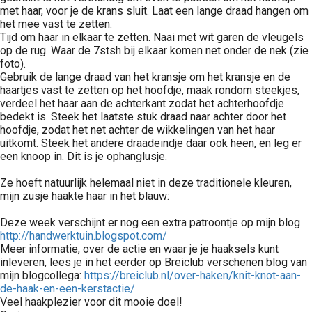
met haar, voor je de krans sluit. Laat een lange draad hangen om
het mee vast te zetten.
Tijd om haar in elkaar te zetten. Naai met wit garen de vleugels
op de rug. Waar de 7stsh bij elkaar komen net onder de nek (zie
foto).
Gebruik de lange draad van het kransje om het kransje en de
haartjes vast te zetten op het hoofdje, maak rondom steekjes,
verdeel het haar aan de achterkant zodat het achterhoofdje
bedekt is. Steek het laatste stuk draad naar achter door het
hoofdje, zodat het net achter de wikkelingen van het haar
uitkomt. Steek het andere draadeindje daar ook heen, en leg er
een knoop in. Dit is je ophanglusje.
Ze hoeft natuurlijk helemaal niet in deze traditionele kleuren,
mijn zusje haakte haar in het blauw:
Deze week verschijnt er nog een extra patroontje op mijn blog
http://handwerktuin.blogspot.com/
Meer informatie, over de actie en waar je je haaksels kunt
inleveren, lees je in het eerder op Breiclub verschenen blog van
mijn blogcollega:
https://breiclub.nl/over-haken/knit-knot-aan-
de-haak-en-een-kerstactie/
Veel haakplezier voor dit mooie doel!