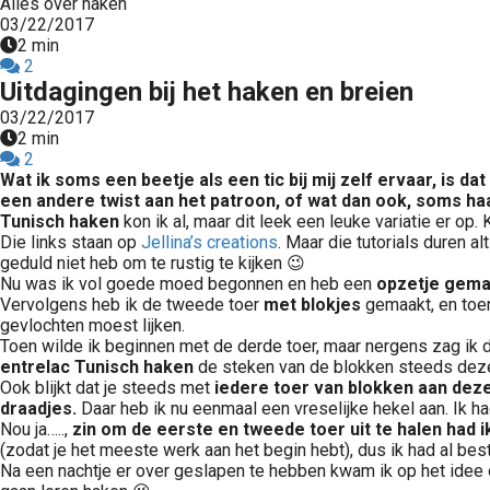
Alles over haken
03/22/2017
2 min
2
Uitdagingen bij het haken en breien
03/22/2017
2 min
2
Wat ik soms een beetje als een tic bij mij zelf ervaar, is da
een andere twist
aan het patroon, of wat dan ook, soms haa
Tunisch haken
kon ik al, maar dit leek een leuke variatie er op.
Die links staan op
Jellina’s creations
. Maar die tutorials duren alt
geduld niet heb om te rustig te kijken 😉
Nu was ik vol goede moed begonnen en heb een
opzetje gema
Vervolgens heb ik de tweede toer
met blokjes
gemaakt, en toen
gevlochten moest lijken.
Toen wilde ik beginnen met de derde toer, maar nergens zag ik d
entrelac Tunisch haken
de steken van de blokken steeds dezelfd
Ook blijkt dat je steeds met
iedere toer van blokken aan deze
draadjes.
Daar heb ik nu eenmaal een vreselijke hekel aan. Ik ha
Nou ja…..,
zin om de eerste en tweede toer uit te halen had ik
(zodat je het meeste werk aan het begin hebt), dus ik had al best
Na een nachtje er over geslapen te hebben kwam ik op het idee