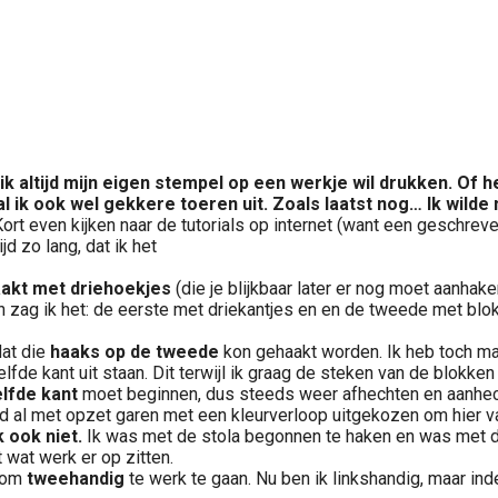
t ik altijd mijn eigen stempel op een
werkje wil drukken. Of he
l ik ook wel gekkere toeren uit. Zoals laatst nog…
Ik wilde
 Kort even kijken naar de tutorials op internet (want een geschrev
ijd zo lang, dat ik het
akt met driehoekjes
(die je blijkbaar later er nog moet aanhake
 zag ik het: de eerste met driekantjes en en de tweede met blokj
at die
haaks op de tweede
kon gehaakt worden. Ik heb toch maa
e kant uit staan. Dit terwijl ik graag de steken van de blokken h
lfde kant
moet beginnen, dus steeds weer afhechten en aanhe
d al met opzet garen met een kleurverloop uitgekozen om hier van
 ook niet.
Ik was met de stola begonnen te haken en was met d
 wat werk er op zitten.
 om
tweehandig
te werk te gaan. Nu ben ik linkshandig, maar ind