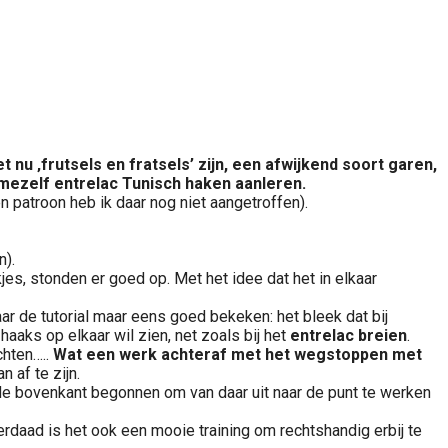
t nu ‚frutsels en fratsels’ zijn, een afwijkend soort garen,
 mezelf entrelac Tunisch haken aanleren.
en patroon heb ik daar nog niet aangetroffen).
n).
es, stonden er goed op. Met het idee dat het in elkaar
r de tutorial maar eens goed bekeken: het bleek dat bij
aaks op elkaar wil zien, net zoals bij het
entrelac breien
.
chten…..
Wat een werk achteraf met het wegstoppen met
 af te zijn.
e bovenkant begonnen om van daar uit naar de punt te werken
erdaad is het ook een mooie training om rechtshandig erbij te