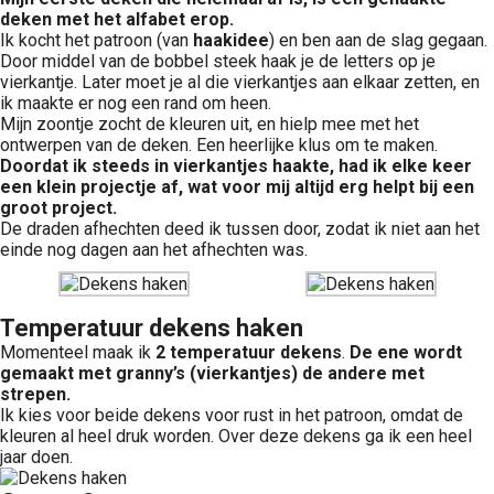
deken met het alfabet erop.
Ik kocht het patroon (van
haakidee
) en ben aan de slag gegaan.
Door middel van de bobbel steek haak je de letters op je
vierkantje. Later moet je al die vierkantjes aan elkaar zetten, en
ik maakte er nog een rand om heen.
Mijn zoontje zocht de kleuren uit, en hielp mee met het
ontwerpen van de deken. Een heerlijke klus om te maken.
Doordat ik steeds in vierkantjes haakte, had ik elke keer
een klein projectje af, wat voor mij altijd erg helpt bij een
groot project.
De draden afhechten deed ik tussen door, zodat ik niet aan het
einde nog dagen aan het afhechten was.
Temperatuur dekens haken
Momenteel maak ik
2 temperatuur dekens
.
De ene wordt
gemaakt met granny’s (vierkantjes) de andere met
strepen.
Ik kies voor beide dekens voor rust in het patroon, omdat de
kleuren al heel druk worden. Over deze dekens ga ik een heel
jaar doen.