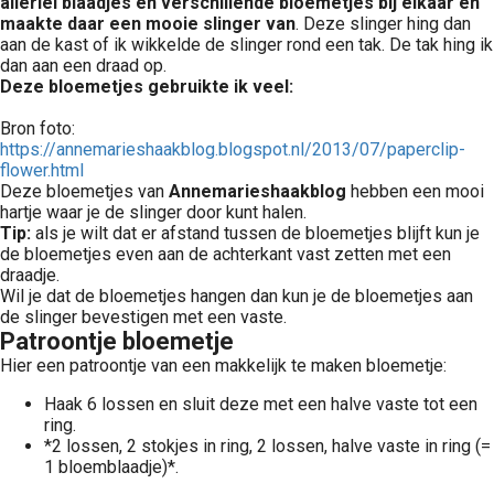
allerlei blaadjes en verschillende bloemetjes bij elkaar en
maakte daar een mooie slinger van
. Deze slinger hing dan
aan de kast of ik wikkelde de slinger rond een tak. De tak hing ik
dan aan een draad op.
Deze bloemetjes gebruikte ik veel:
Bron foto:
https://annemarieshaakblog.blogspot.nl/2013/07/paperclip-
flower.html
Deze bloemetjes van
Annemarieshaakblog
hebben een mooi
hartje waar je de slinger door kunt halen.
Tip:
als je wilt dat er afstand tussen de bloemetjes blijft kun je
de bloemetjes even aan de achterkant vast zetten met een
draadje.
Wil je dat de bloemetjes hangen dan kun je de bloemetjes aan
de slinger bevestigen met een vaste.
Patroontje bloemetje
Hier een patroontje van een makkelijk te maken bloemetje:
Haak 6 lossen en sluit deze met een halve vaste tot een
ring.
*2 lossen, 2 stokjes in ring, 2 lossen, halve vaste in ring (=
1 bloemblaadje)*.