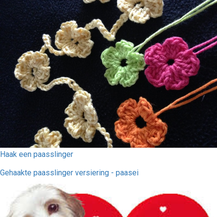
Haak een paasslinger
Gehaakte paasslinger versiering - paasei