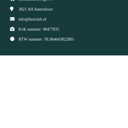
3821 AH
Amersfoort
info@breiclub.nl
KvK nummer: 88477835
BTW nummer: NL864643822B01