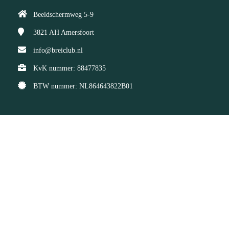
Beeldschermweg 5-9
3821 AH
Amersfoort
info@breiclub.nl
KvK nummer: 88477835
BTW nummer: NL864643822B01