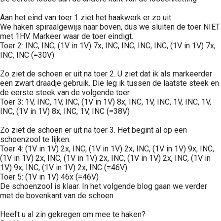
Aan het eind van toer 1 ziet het haakwerk er zo uit.
We haken spiraalgewijs naar boven, dus we sluiten de toer NIET
met 1HV. Markeer waar de toer eindigt.
Toer 2: INC, INC, (1V in 1V) 7x, INC, INC, INC, INC, (1V in 1V) 7x,
INC, INC (=30V)
Zo ziet de schoen er uit na toer 2. U ziet dat ik als markeerder
een zwart draadje gebruik. Die leg ik tussen de laatste steek en
de eerste steek van de volgende toer.
Toer 3: 1V, INC, 1V, INC, (1V in 1V) 8x, INC, 1V, INC, 1V, INC, 1V,
INC, (1V in 1V) 8x, INC, 1V, INC (=38V)
Zo ziet de schoen er uit na toer 3. Het begint al op een
schoenzool te lijken.
Toer 4: (1V in 1V) 2x, INC, (1V in 1V) 2x, INC, (1V in 1V) 9x, INC,
(1V in 1V) 2x, INC, (1V in 1V) 2x, INC, (1V in 1V) 2x, INC, (1V in
1V) 9x, INC, (1V in 1V) 2x, INC (=46V)
Toer 5: (1V in 1V) 46x (=46V)
De schoenzool is klaar. In het volgende blog gaan we verder
met de bovenkant van de schoen.
Heeft u al zin gekregen om mee te haken?