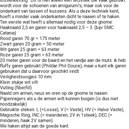
lossenketting’. Dit is niet alleen een techniek die vaak gebruikt
wordt voor de schoenen van amigurumi’s, maar ook voor de
onderkant van tassen of kussens. Als u deze techniek kent,
hoeft u minder vaak onderkanten dicht te naaien of te haken.
Ten eerste wat heeft u allemaal nodig voor deze gnome:
Haaknaald 2,5 en garen voor haaknaald 2,5 – 3. (bijv SMC
Catania)
Rood garen 70 gr = 175 meter
Zwart garen 20 gram = 50 meter
Wit garen 25 gram = 63 meter
Roze garen 25 gram = 63 meter
20 meter garen voor de baard en het randje aan de muts: ik heb
fluffy garen gebruikt (Phildar Phil Douce), maar u kunt elk garen
gebruiken dat u daarvoor geschikt vindt
Veiligheidsoogjes 10 mm
Klein stukje wit vilt
Vulling (fiberfill)
Naald om armen, neus en oren op de gnome te naaien
Pijpenragers als u de armen wilt kunnen buigen (is dus niet
noodzakelijk)
Gebruikte steken: L (=Losse), V (= Vaste), HV (= Halve Vaste),
Magische Ring, INC (= meerderen, 2V in 1steek), DEC (=
minderen, haak 2V samen)
We haken altijd aan de goede kant.