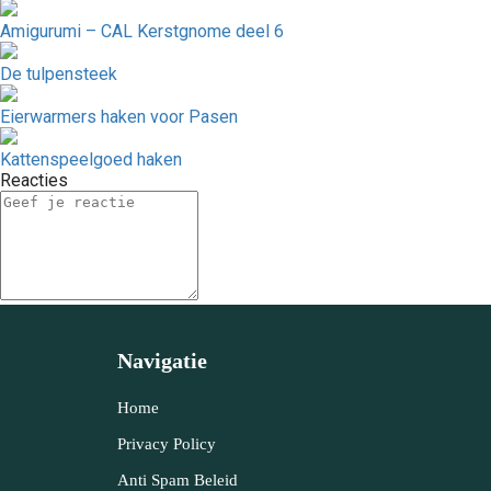
Amigurumi – CAL Kerstgnome deel 6
De tulpensteek
Eierwarmers haken voor Pasen
Kattenspeelgoed haken
Reacties
Navigatie
Home
Privacy Policy
Anti Spam Beleid