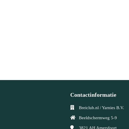
Contactinformatie
Breiclub.nl / Yarnies B.V.
Beeldschermweg 5-9
3821 AH
Amersfoort