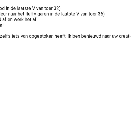
od in de laatste V van toer 32)
ur naar het fluffy garen in de laatste V van toer 36)
d af en werk het af.
r!
r zelfs iets van opgestoken heeft. Ik ben benieuwd naar uw crea