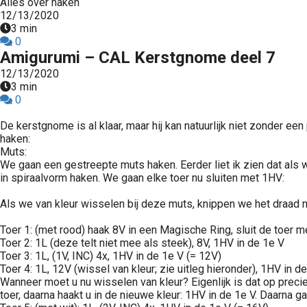
Alles over haken
12/13/2020
3 min
0
Amigurumi – CAL Kerstgnome deel 7
12/13/2020
3 min
0
De kerstgnome is al klaar, maar hij kan natuurlijk niet zonder e
haken:
Muts:
We gaan een gestreepte muts haken. Eerder liet ik zien dat als w
in spiraalvorm haken. We gaan elke toer nu sluiten met 1HV:
Als we van kleur wisselen bij deze muts, knippen we het draad nie
Toer 1: (met rood) haak 8V in een Magische Ring, sluit de toer 
Toer 2: 1L (deze telt niet mee als steek), 8V, 1HV in de 1e V
Toer 3: 1L, (1V, INC) 4x, 1HV in de 1e V (= 12V)
Toer 4: 1L, 12V (wissel van kleur; zie uitleg hieronder), 1HV in d
Wanneer moet u nu wisselen van kleur? Eigenlijk is dat op precie
toer, daarna haakt u in de nieuwe kleur: 1HV in de 1e V. Daarna 