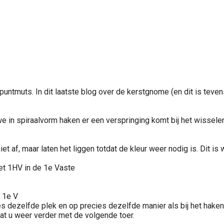
en puntmuts. In dit laatste blog over de kerstgnome (en dit is te
e in spiraalvorm haken er een verspringing komt bij het wisselen 
t af, maar laten het liggen totdat de kleur weer nodig is. Dit is 
met 1HV in de 1e Vaste
e 1e V
s dezelfde plek en op precies dezelfde manier als bij het haken 
gaat u weer verder met de volgende toer.