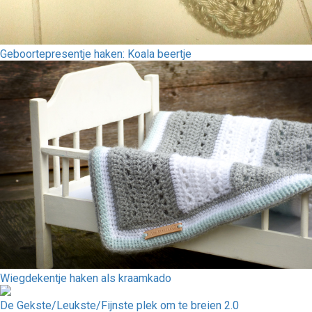
Geboortepresentje haken: Koala beertje
Wiegdekentje haken als kraamkado
De Gekste/Leukste/Fijnste plek om te breien 2.0