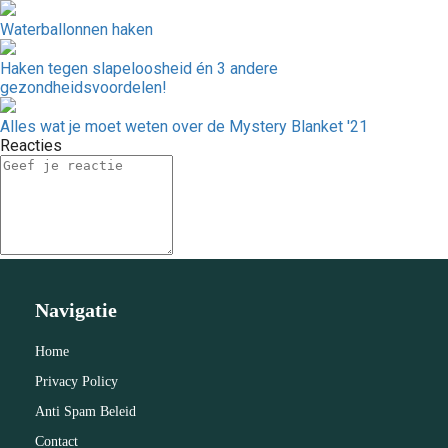
Waterballonnen haken
Haken tegen slapeloosheid én 3 andere
gezondheidsvoordelen!
Alles wat je moet weten over de Mystery Blanket '21
Reacties
Navigatie
Home
Privacy Policy
Anti Spam Beleid
Contact