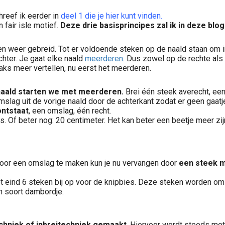
hreef ik eerder in
deel 1 die je hier kunt vinden
.
fair isle motief.
Deze drie basisprincipes zal ik in deze blog
n weer gebreid. Tot er voldoende steken op de naald staan om 
hter. Je gaat elke naald
meerderen
. Dus zowel op de rechte als
traks meer vertellen, nu eerst het meerderen.
naald starten we met meerderen.
Brei één steek averecht, een
omslag uit de vorige naald door de achterkant zodat er geen gaatj
ontstaat
, een omslag, één recht.
. Of beter nog: 20 centimeter. Het kan beter een beetje meer zi
door een omslag te maken kun je nu vervangen door
een steek m
et eind 6 steken bij op voor de knipbies. Deze steken worden om 
en soort dambordje.
techniek of inbreitechniek gemaakt
. Hiervoor wordt steeds met 