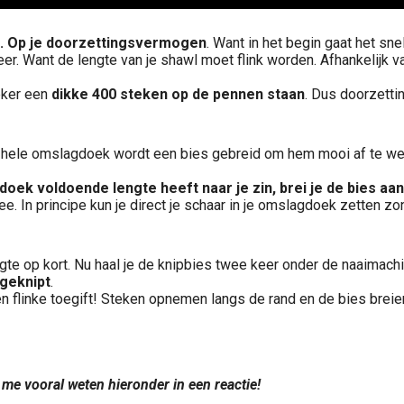
.
Op je doorzettingsvermogen
. Want in het begin gaat het sne
eer. Want de lengte van je shawl moet flink worden. Afhankelijk v
zeker een
dikke 400 steken op de pennen staan
. Dus doorzetti
 hele omslagdoek wordt een bies gebreid om hem mooi af te wer
oek voldoende lengte heeft naar je zin, brei je de bies aan
e. In principe kun je direct je schaar in je omslagdoek zetten z
te op kort. Nu haal je de knipbies twee keer onder de naaimachi
geknipt
.
een flinke toegift! Steken opnemen langs de rand en de bies breie
t me vooral weten hieronder in een reactie!