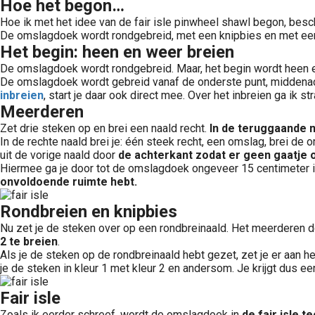
Hoe het begon…
Hoe ik met het idee van de fair isle pinwheel shawl begon, besc
De omslagdoek wordt rondgebreid, met een knipbies en met een 
Het begin: heen en weer breien
De omslagdoek wordt rondgebreid. Maar, het begin wordt heen e
De omslagdoek wordt gebreid vanaf de onderste punt, middenac
inbreien
, start je daar ook direct mee. Over het inbreien ga ik s
Meerderen
Zet drie steken op en brei een naald recht.
In de teruggaande 
In de rechte naald brei je: één steek recht, een omslag, brei de 
uit de vorige naald door
de achterkant zodat er geen gaatje 
Hiermee ga je door tot de omslagdoek ongeveer 15 centimeter is
onvoldoende ruimte hebt.
Rondbreien en knipbies
Nu zet je de steken over op een rondbreinaald. Het meerderen 
2 te breien
.
Als je de steken op de rondbreinaald hebt gezet, zet je er aan h
je de steken in kleur 1 met kleur 2 en andersom. Je krijgt dus e
Fair isle
Zoals ik eerder schreef, wordt de omslagdoek in
de fair isle 