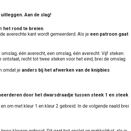
 uitleggen. Aan de slag!
in
het rond te breien
.
 de averechte kant wordt gemeerderd. Als je
een patroon gaat
 omslag, één averecht, een omslag, één averecht. Vijf steken.
e ontstaat, recht tot twee steken voor het eind, brei de omslag
jn omdat je
anders bij het afwerken van de knipbies
eerderen door het dwarsdraadje tussen steek 1 en steek
en om met kleur 1 en kleur 2 gebreid. In de volgende naald brei
twee kleuren gebreid. Dit gaat het snelst en makkelijkst, als je