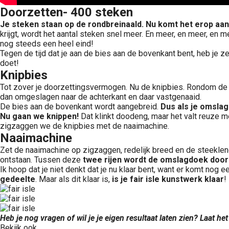
Doorzetten- 400 steken
Je steken staan op de rondbreinaald. Nu komt het erop aan
krijgt, wordt het aantal steken snel meer. En meer, en meer, en m
nog steeds een heel eind!
Tegen de tijd dat je aan de bies aan de bovenkant bent, heb je 
doet!
Knipbies
Tot zover je doorzettingsvermogen. Nu de knipbies. Rondom de
dan omgeslagen naar de achterkant en daar vastgenaaid.
De bies aan de bovenkant wordt aangebreid.
Dus als je
omslagd
Nu gaan we knippen!
Dat klinkt doodeng, maar het valt reuze me
zigzaggen we de knipbies met de naaimachine.
Naaimachine
Zet de naaimachine op zigzaggen, redelijk breed en de steekleng
ontstaan. Tussen deze
twee rijen wordt de omslagdoek door
Ik hoop dat je niet denkt dat je nu klaar bent, want er komt nog 
gedeelte
. Maar als dit klaar is,
is je fair isle kunstwerk klaar
!
Heb je nog vragen of wil je je eigen resultaat laten zien? Laat he
Bekijk ook