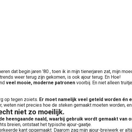
neren dat begin jaren ’80 , toen ik in mijn tienerjaren zat, mijn mo
trends weer terug zijn gekomen, is ook ajour terug. En Hoe!
end
veel mooie, moderne patronen
voorbij. En niet alleen trui
erg op tegen zoiets.
Er moet namelijk veel geteld worden én 
r, weten niet precies hoe de steken gemaakt moeten worden, en 
echt niet zo moeilijk.
 de heengaande naald, waarbij gebruik wordt gemaakt van 
s breien, ontstaat het typische ajour-gaatje.
erkeerde kant opgemaakt. Daarom zag mijn ajour-breiwerk er alti