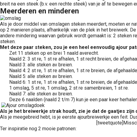
breit na een steek (b.v. een rechte steek) van je af te bewegen e
Meerderen en minderen
Als je door middel van omslagen steken meerdert, moeten er n
op 2 manieren plaats, afhankelijk van de plek in het breiwerk. D
andere mindering waarvan gebruik wordt gemaakt is: 2 steken re
steken.
Met deze paar steken, zou je een heel eenvoudig ajour patr
Zet 11 steken op en brei 1 naald averecht.
Naald 2: 3 st re, 1 st re afhalen, 1 st recht breien, de afgeh
Naald 3: alle steken av breien.
Naald 4: 2 st re, 1 st re afhalen, 1 st re breien, de afgehaal
Naald 5: alle steken av breien.
Naald 6: 1 st re, 1 st re afhalen, 1 st re breien, de afgehaald
1 omslag, 5 st re, 1 omslag, 2 st re samenbreien, 1 st re.
Naald 7: alle steken av breien.
Deze 6 naalden (naald 2 t/m 7) kun je een paar keer herhalen
Als je het breiwerkje strak houdt, zie je dat de gaatjes zij
Als je meegebreid hebt, is je eerste ajourbreiwerkje een feit. Du
[tweetquote]Missch
Ter inspiratie nog 2 mooie patronen: