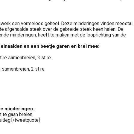
reiwerk een vormeloos geheel. Deze minderingen vinden meestal
en de afgehaalde steek over de gebreide steek heen halen. De
ende minderingen, heeft te maken met de looprichting van de
reinaalden en een beetje garen en brei mee:
t re samenbreien, 3 st re.
e samenbreien, 2 st re.
 de minderingen.
s te gaan breien.
itleg.[/tweetquote]