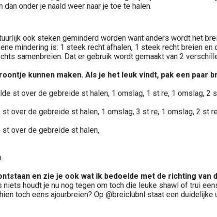
n dan onder je naald weer naar je toe te halen.
atuurlijk ook steken geminderd worden want anders wordt het b
e ene mindering is: 1 steek recht afhalen, 1 steek recht breien 
chts samenbreien. Dat er gebruik wordt gemaakt van 2 verschill
oontje kunnen maken. Als je het leuk vindt, pak een paar b
aalde st over de gebreide st halen, 1 omslag, 1 st re, 1 omslag, 2 s
de st over de gebreide st halen, 1 omslag, 3 st re, 1 omslag, 2 st r
e st over de gebreide st halen,
.
n ontstaan en zie je ook wat ik bedoelde met de richting van
s niets houdt je nu nog tegen om toch die leuke shawl of trui een
ien toch eens ajourbreien? Op @breiclubnl staat een duidelijke u