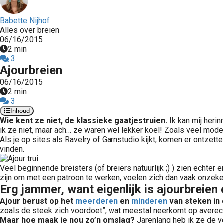
Babette Nijhof
Alles over breien
06/16/2015
2 min
3
Ajourbreien
06/16/2015
2 min
3
Inhoud
Wie kent ze niet, de klassieke gaatjestruien.
Ik kan mij herin
ik ze niet, maar ach… ze waren wel lekker koel! Zoals veel mode
Als je op sites als Ravelry of Garnstudio kijkt, komen er ontzett
vinden.
Veel beginnende breisters (of breiers natuurlijk ;) ) zien echter 
zijn om met een patroon te werken, voelen zich dan vaak onzeke
Erg jammer, want eigenlijk is ajourbreien 
Ajour berust op het
meerderen
en
minderen
van steken in
zoals de steek zich voordoet”, wat meestal neerkomt op averecht
Maar hoe maak je nou zo’n omslag?
Jarenlang heb ik ze de v