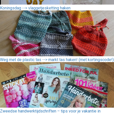
Koningsdag --> vlaggetjesketting haken
Weg met de plastic tas --> markt tas haken! (met kortingscode!)
Zweedse handwerktijdschriften – tips voor je vakantie in