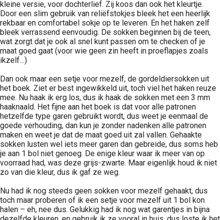
kleine versie, voor dochterlief. Zij koos dan ook het kleurtje.
Door een slim gebruik van reliëfstokjes bleek het een heerlijk
rekbaar en comfortabel sokje op te leveren. En het haken zelf
bleek verrassend eenvoudig. De sokken beginnen bij de teen,
wat zorgt dat je ook al snel kunt passen om te checken of je
maat goed gaat (voor wie geen zin heeft in proeflapjes zoals
ikzelf…)
Dan ook maar een setje voor mezelf, de gordeldiersokken uit
het boek. Ziet er best ingewikkeld uit, toch viel het haken reuze
mee. Nu haak ik erg los, dus ik haak de sokken met een 3 mm
haaknaald. Het fijne aan het boek is dat voor alle patronen
hetzelfde type garen gebruikt wordt, dus weet je eenmaal de
goede verhouding, dan kun je zonder nadenken alle patronen
maken en weet je dat de maat goed uit zal vallen. Gehaakte
sokken lusten wel iets meer garen dan gebreide, dus soms heb
je aan 1 bol niet genoeg. De enige kleur waar ik meer van op
voorraad had, was deze grijs-zwarte. Maar eigenlijk houd ik niet
zo van die kleur, dus ik gaf ze weg.
Nu had ik nog steeds geen sokken voor mezelf gehaakt, dus
toch maar proberen of ik een setje voor mezelf uit 1 bol kon
halen – eh, nee dus. Gelukkig had ik nog wat garentjes in bijna
dezelfde kleuren, en gebruik ik ze vooral in huis, dus loste ik het