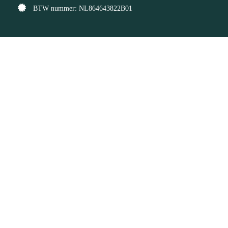
BTW nummer: NL864643822B01