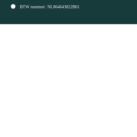
BTW nummer: NL864643822B01