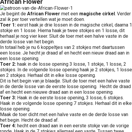
African Flower
Je begint de
African Flower
met een
magische cirkel
. Verder
zal ik per toer vertellen wat je moet doen.
Toer 1:
eerst haak je drie lossen in de magische cirkel, daarna 1
stokje en 1 losse. Hierna haak je twee stokjes en 1 losse, dit
herhaal je nog vier keer. Sluit de toer met een halve vaste in de
derde losse van het begin.
In totaal heb je nu 6 koppeltjes van 2 stokjes met daartussen
een losse. Je hecht je draad af en hecht een nieuw draad aan in
een losse opening.
Toer 2:
haak in de losse opening 3 losse, 1 stokje, 1 losse, 2
stokjes. In de volgende losse opening haak je 2 stokjes, 1 losse
en 2 stokjes. Herhaal dit in elke losse opening.
Dit is het begin van je blaadje. Sluit de toer met een halve vaste
in de derde losse van de eerste losse opening. Hecht de draad
af en hecht een nieuwe draad aan in een losse opening.
Toer 3:
Haak in de eerste losse opening, 3 losse, 6 stokjes.
Haak in de volgende losse opening 7 stokjes. Herhaal dit in elke
losse opening.
Maak de toer dicht met een halve vaste en de derde losse van
het begin. Hecht de draad af.
Toer 4:
hecht een draad aan in een eerste stokje van de vorige
ronde. Haak in de 7 stokjes allemaal een vaste. Tussen twee