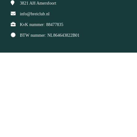
3821 AH
Amersfoort
info@breiclub.nl
KvK nummer: 88477835
BTW nummer: NL864643822B01