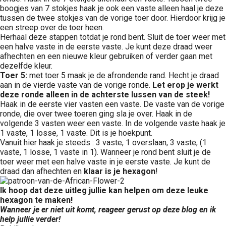
boogjes van 7 stokjes haak je ook een vaste alleen haal je deze
tussen de twee stokjes van de vorige toer door. Hierdoor krijg je
een streep over de toer heen.
Herhaal deze stappen totdat je rond bent. Sluit de toer weer met
een halve vaste in de eerste vaste. Je kunt deze draad weer
afhechten en een nieuwe kleur gebruiken of verder gaan met
dezelfde kleur.
Toer 5:
met toer 5 maak je de afrondende rand. Hecht je draad
aan in de vierde vaste van de vorige ronde.
Let erop je werkt
deze ronde alleen in de achterste lussen van de steek!
Haak in de eerste vier vasten een vaste. De vaste van de vorige
ronde, die over twee toeren ging sla je over. Haak in de
volgende 3 vasten weer een vaste. In de volgende vaste haak je
1 vaste, 1 losse, 1 vaste. Dit is je hoekpunt.
Vanuit hier haak je steeds : 3 vaste, 1 overslaan, 3 vaste, (1
vaste, 1 losse, 1 vaste in 1). Wanneer je rond bent sluit je de
toer weer met een halve vaste in je eerste vaste. Je kunt de
draad dan afhechten en
klaar is je hexagon
!
Ik hoop dat deze uitleg jullie kan helpen om deze leuke
hexagon te maken!
Wanneer je er niet uit komt, reageer gerust op deze blog en ik
help jullie verder!