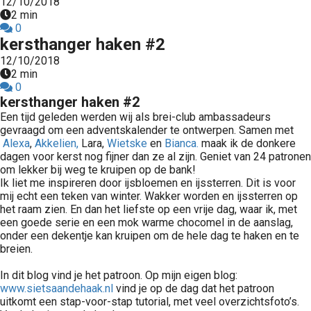
12/10/2018
2 min
0
kersthanger haken #2
12/10/2018
2 min
0
kersthanger haken #2
Een tijd geleden werden wij als brei-club ambassadeurs
gevraagd om een adventskalender te ontwerpen. Samen met
Alexa
,
Akkelien,
Lara,
Wietske
en
Bianca.
maak ik de donkere
dagen voor kerst nog fijner dan ze al zijn. Geniet van 24 patronen
om lekker bij weg te kruipen op de bank!
Ik liet me inspireren door ijsbloemen en ijssterren. Dit is voor
mij echt een teken van winter. Wakker worden en ijssterren op
het raam zien. En dan het liefste op een vrije dag, waar ik, met
een goede serie en een mok warme chocomel in de aanslag,
onder een dekentje kan kruipen om de hele dag te haken en te
breien.
In dit blog vind je het patroon. Op mijn eigen blog:
www.sietsaandehaak.nl
vind je op de dag dat het patroon
uitkomt een stap-voor-stap tutorial, met veel overzichtsfoto’s.