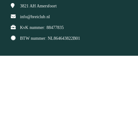
3821 AH
Amersfoort
info@breiclub.nl
KvK nummer: 88477835
BTW nummer: NL864643822B01