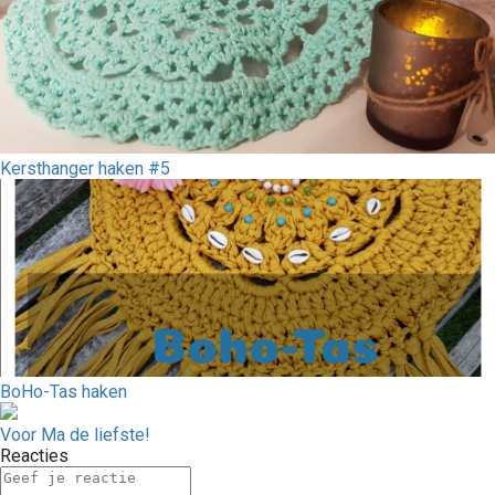
Kersthanger haken #5
BoHo-Tas haken
Voor Ma de liefste!
Reacties