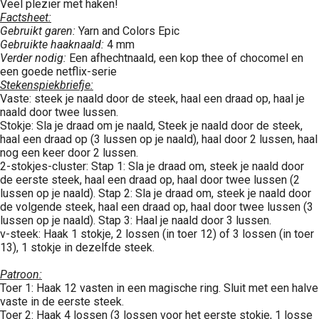
Veel plezier met haken!
Factsheet:
Gebruikt garen:
Yarn and Colors Epic
Gebruikte haaknaald:
4 mm
Verder nodig:
Een afhechtnaald, een kop thee of chocomel en
een goede netflix-serie
Stekenspiekbriefje:
Vaste: steek je naald door de steek, haal een draad op, haal je
naald door twee lussen.
Stokje: Sla je draad om je naald, Steek je naald door de steek,
haal een draad op (3 lussen op je naald), haal door 2 lussen, haal
nog een keer door 2 lussen.
2-stokjes-cluster: Stap 1: Sla je draad om, steek je naald door
de eerste steek, haal een draad op, haal door twee lussen (2
lussen op je naald). Stap 2: Sla je draad om, steek je naald door
de volgende steek, haal een draad op, haal door twee lussen (3
lussen op je naald). Stap 3: Haal je naald door 3 lussen.
v-steek: Haak 1 stokje, 2 lossen (in toer 12) of 3 lossen (in toer
13), 1 stokje in dezelfde steek.
Patroon:
Toer 1: Haak 12 vasten in een magische ring. Sluit met een halve
vaste in de eerste steek.
Toer 2: Haak 4 lossen (3 lossen voor het eerste stokje, 1 losse