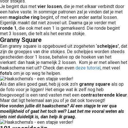
voor stokjes.
Je begint dus met
vier lossen
, die je met elkaar verbindt door
een halve vaste. In sommige patronen zal je vinden dat je met
een
magische ring
begint, of met een ander aantal lossen.
Eigenlijk maakt dat niet zoveel uit. Daarna ga je verder met
ronde 1
, die ook met een 1 is gemarkeerd. Die ronde begint
met 3 lossen, die telt als het eerste stokje.
Granny Square
Een granny square is opgebouwd uit zogeheten ‘
schelpjes’
, dat
zijn de groepjes van drie stokjes. De schelpjes worden steeds
gescheiden door 1 losse, behalve op de hoeken van het
vierkant: dan haak je namelijk 2 lossen. Kom je er met alleen het
haakschema niet uit? Check dan even
deze tutorial
, met veel
foto’s
om je op weg te helpen.
Als dan alles goed gaat, heb jij ook zo’n
granny
square
als op
de foto voor je liggen! Het enige wat ik zelf nog heb
toegevoegd is een rand vasten met een
contrasterende
kleur
.
Maar dat ligt helemaal aan jou of je dat ook toevoegt!
Hoe vonden jullie dit haakschema? Al een stapje te ver qua
moeilijkheid of gaat het toch wel? Laat het me vooral weten als
iets niet duidelijk is, dan help ik graag.