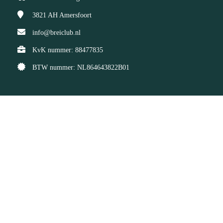
3821 AH
Amersfoort
info@breiclub.nl
KvK nummer: 88477835
BTW nummer: NL864643822B01