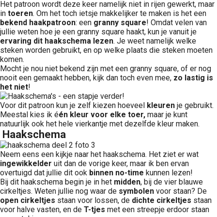
Het patroon wordt deze keer namelijk niet in rijen gewerkt, maar
in
toeren
. Om het toch ietsje makkelijker te maken is het een
bekend
haakpatroon
: een
granny
square
! Omdat velen van
jullie weten hoe je een granny square haakt, kun je vanuit je
ervaring
dit haakschema lezen
. Je weet namelijk welke
steken worden gebruikt, en op welke plaats die steken moeten
komen.
Mocht je nou niet bekend zijn met een granny square, of er nog
nooit een gemaakt hebben, kijk dan toch even mee,
zo lastig is
het niet
!
Voor dit patroon kun je zelf kiezen hoeveel
kleuren
je gebruikt.
Meestal kies ik é
én kleur voor elke toer,
maar je kunt
natuurlijk ook het hele vierkantje met dezelfde kleur maken.
Haakschema
Neem eens een kijkje naar het haakschema. Het ziet er wat
ingewikkelder
uit dan de vorige keer, maar ik ben ervan
overtuigd dat jullie dit ook
binnen no-time
kunnen lezen!
Bij dit haakschema begin je in het
midden
, bij de vier blauwe
cirkeltjes. Weten jullie nog waar de
symbolen
voor staan? De
open cirkeltjes
staan voor lossen, de
dichte cirkeltjes
staan
voor halve vasten, en de
T-tjes
met een streepje erdoor staan