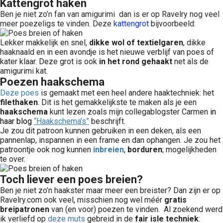
Kattengrot haken
Ben je niet zo’n fan van amigurimi dan is er op Ravelry nog veel
meer poezeligs te vinden. Deze
kattengrot
bijvoorbeeld:
Lekker makkelijk en snel,
dikke wol of
textielgaren
, dikke
haaknaald en in een avondje is het nieuwe verblijf van poes of
kater klaar. Deze grot is ook
in het rond gehaakt
net als de
amigurimi kat.
Poezen haakschema
Deze poes
is gemaakt met een heel andere haaktechniek: het
filethaken
. Dit is het gemakkelijkste te maken als je een
haakschema
kunt lezen zoals mijn collegablogster Carmen
in
haar blog
“Haakschema’s”
beschrijft.
Je zou dit patroon kunnen gebruiken in een deken, als een
pannenlap, inspannen in een frame en dan ophangen. Je zou het
patroontje ook nog kunnen
inbreien
,
borduren
; mogelijkheden
te over.
Toch liever een poes breien?
Ben je niet zo’n haakster maar meer een breister? Dan zijn er op
Ravelry.com ook veel, misschien nog wel méér
gratis
breipatronen
van (en voor) poezen te vinden. Al zoekend werd
ik verliefd op
deze muts
gebreid in de
fair isle techniek
: