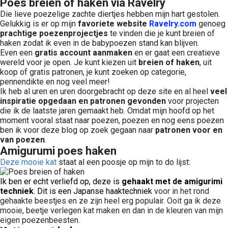
Poes breien of haken via Ravelry
Die lieve poezelige zachte diertjes hebben mijn hart gestolen.
Gelukkig is er op mijn
favoriete website
Ravelry.com
genoeg
prachtige
poezenprojectjes
te vinden die je kunt breien of
haken zodat ik even in de babypoezen stand kan blijven.
Even een
gratis account
aanmaken
en er gaat een creatieve
wereld voor je open. Je kunt kiezen uit
breien of haken
, uit
koop of gratis patronen, je kunt zoeken op categorie,
pennendikte en nog veel meer!
Ik heb al uren en uren doorgebracht op deze site en al heel
veel
inspiratie opgedaan en patronen gevonden
voor projecten
die ik de laatste jaren gemaakt heb. Omdat mijn hoofd op het
moment vooral staat naar poezen, poezen en nog eens poezen
ben ik voor deze blog op zoek gegaan naar
patronen voor en
van poezen
.
Amigurumi poes haken
Deze mooie kat
staat al een poosje op mijn to do lijst:
Ik ben er echt verliefd op, deze is
gehaakt met de amigurimi
techniek
. Dit is een Japanse haaktechniek
voor in het rond
gehaakte beestjes en ze zijn heel erg populair. Ooit ga ik deze
mooie, beetje verlegen kat maken en dan in de kleuren van mijn
eigen poezenbeesten.