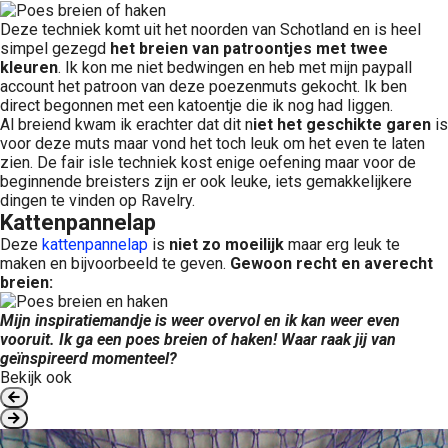
Deze techniek komt uit het noorden van Schotland en is heel
simpel gezegd
het breien van patroontjes met twee
kleuren
. Ik kon me niet bedwingen en heb met mijn paypall
account het patroon van deze poezenmuts gekocht. Ik ben
direct begonnen met een katoentje die ik nog had liggen.
Al breiend kwam ik erachter dat dit n
iet het geschikte garen
is
voor deze muts maar vond het toch leuk om het even te laten
zien. De fair isle techniek kost enige oefening maar voor de
beginnende breisters zijn er ook leuke, iets gemakkelijkere
dingen te vinden op Ravelry.
Kattenpannelap
Deze
kattenpannelap
is
niet zo moeilijk
maar erg leuk te
maken en bijvoorbeeld te geven.
Gewoon recht en averecht
breien:
Mijn inspiratiemandje is weer overvol en ik kan weer even
vooruit. Ik ga een poes breien of haken! Waar raak jij van
geïnspireerd momenteel?
Bekijk ook