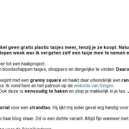
l geen gratis plastic tasjes meer, tenzij je ze koopt. Natu
lopen week was ik vergeten zelf een tasje mee te nemen en l
eer tot een haakproject.
n boodschappen tasjes, shoppers en dergelijke te vinden.
Daarom
e begint met een
granny square
en haakt daar uiteindelijk een
ran
tjes. Ik vond hem en het patroon op de
website van Gingini
.
 Ook deze is
eenvoudig te haken
en stop je makkelijk in je tas.
orial
voor een
strandtas
. Hij lijkt mij ieder geval erg handig voo
 haar blog staan. Dit is een dichte variant. Altijd fijn wanneer n