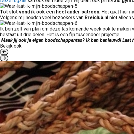
Deze rugzak
kan ook een idee zijn. Hij dient ook prima
als gymt
Tot slot vond ik ook een heel ander patroon
. Het gaat hier 
Volgens mij houden veel bezoekers van
Breiclub.nl
niet alleen 
Ik ben zelf van plan om deze tas komende week ook te maken van 
bestaat uit drie delen. Het is een fijn tussendoor projectje.
Maak jij ook je eigen boodschappentas? Ik ben benieuwd! Laat h
Bekijk ook