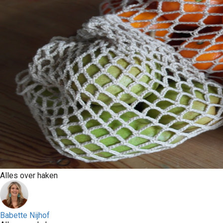
Alles over haken
Babette Nijhof