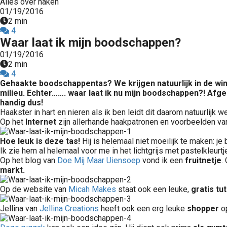
Alles over haken
01/19/2016
2 min
4
Waar laat ik mijn boodschappen?
01/19/2016
2 min
4
Gehaakte boodschappentas? We krijgen natuurlijk in de winke
milieu. Echter……. waar laat ik nu mijn boodschappen?! Afge
handig dus!
Haakster in hart en nieren als ik ben leidt dit daarom natuurlijk w
Op het
Internet
zijn allerhande haakpatronen en voorbeelden va
Hoe leuk is deze tas!
Hij is helemaal niet moeilijk te maken: j
Ik zie hem al helemaal voor me in het lichtgrijs met pastelkleur
Op het blog van
Doe Mij Maar Uiensoep
vond ik een
fruitnetje
.
markt.
Op de website van
Micah Makes
staat ook een leuke,
gratis tut
Jellina van
Jellina Creations
heeft ook een erg leuke
shopper
op