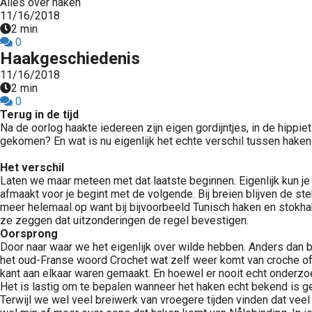
Alles over haken
11/16/2018
2 min
0
Haakgeschiedenis
11/16/2018
2 min
0
Terug in de tijd
Na de oorlog haakte iedereen zijn eigen gordijntjes, in de hipp
gekomen? En wat is nu eigenlijk het echte verschil tussen haken e
Het verschil
Laten we maar meteen met dat laatste beginnen. Eigenlijk kun je 
afmaakt voor je begint met de volgende. Bij breien blijven de s
meer helemaal op want bij bijvoorbeeld Tunisch haken en stokhak
ze zeggen dat uitzonderingen de regel bevestigen.
Oorsprong
Door naar waar we het eigenlijk over wilde hebben. Anders dan br
het oud-Franse woord Crochet wat zelf weer komt van croche of 
kant aan elkaar waren gemaakt. En hoewel er nooit echt onderzoe
Het is lastig om te bepalen wanneer het haken echt bekend is ge
Terwijl we wel veel breiwerk van vroegere tijden vinden dat veel