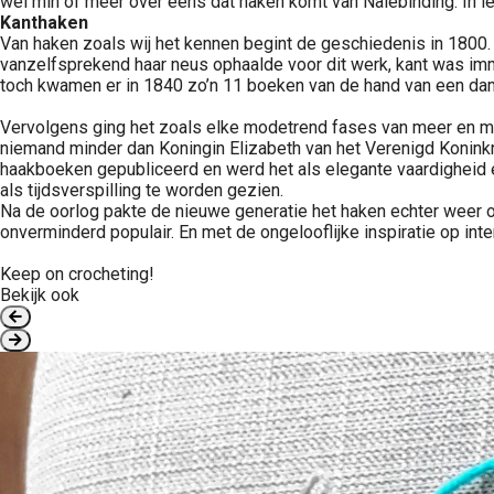
wel min of meer over eens dat haken komt van Nålebinding. In i
Kanthaken
Van haken zoals wij het kennen begint de geschiedenis in 1800
vanzelfsprekend haar neus ophaalde voor dit werk, kant was im
toch kwamen er in 1840 zo’n 11 boeken van de hand van een dam
Vervolgens ging het zoals elke modetrend fases van meer en min
niemand minder dan Koningin Elizabeth van het Verenigd Koninkri
haakboeken gepubliceerd en werd het als elegante vaardigheid 
als tijdsverspilling te worden gezien.
Na de oorlog pakte de nieuwe generatie het haken echter weer op
onverminderd populair. En met de ongelooflijke inspiratie op inte
Keep on crocheting!
Bekijk ook