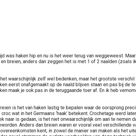
ietijd was haken hip en nu is het weer terug van weggeweest. Maa
n breien, anders dan zeggen het is met 1 of 2 naalden (zoals ik h
het waarschijnlijk zelf wel bedenken, maar het grootste verschil
teken eerst onafgemaakt op de naald blijven staan en pas bij de
en maak je ook pas in de teruggaande toer af. En ik heb vernome
eien is het van haken lastig te bepalen waar de oorsprong precie
croc wat in het Germaans ‘haak’ betekent. Crochetage werd later
k naar is gedaan, is het niet onwaarschijnlijk om aan te nemen d
worden. Anders dan breien waren er vooral veel verschillende va
 overeenkomsten kent, in zowel de manier van maken als het uitei