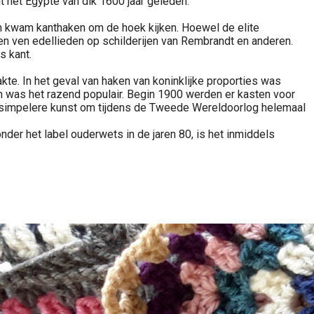
 het Egypte van dik 1600 jaar geleden.
n kwam kanthaken om de hoek kijken. Hoewel de elite
n ven edellieden op schilderijen van Rembrandt en anderen.
s kant.
te. In het geval van haken van koninklijke proporties was
en was het razend populair. Begin 1900 werden er kasten voor
n simpelere kunst om tijdens de Tweede Wereldoorlog helemaal
der het label ouderwets in de jaren 80, is het inmiddels