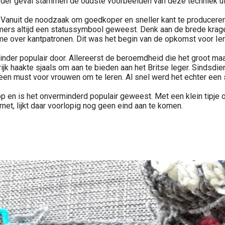
eder geval stammen de oudste voorbeelden van deze techniek uit
. Vanuit de noodzaak om goedkoper en sneller kant te producere
mers altijd een statussymbool geweest. Denk aan de brede krage
e over kantpatronen. Dit was het begin van de opkomst voor Ier
der populair door. Allereerst de beroemdheid die het groot maak
jk haakte sjaals om aan te bieden aan het Britse leger. Sindsdi
een must voor vrouwen om te leren. Al snel werd het echter ee
 en is het onverminderd populair geweest. Met een klein tipje on
rnet, lijkt daar voorlopig nog geen eind aan te komen.