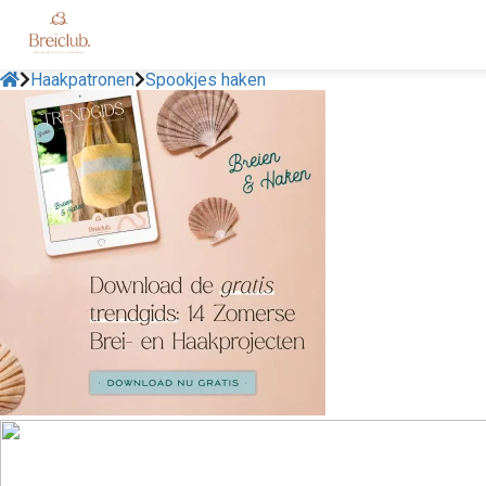
Haakpatronen
Spookjes haken