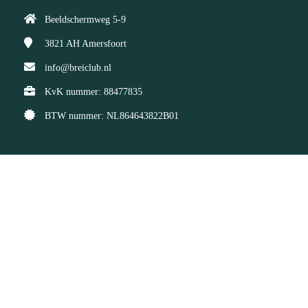
Beeldschermweg 5-9
3821 AH
Amersfoort
info@breiclub.nl
KvK nummer: 88477835
BTW nummer: NL864643822B01