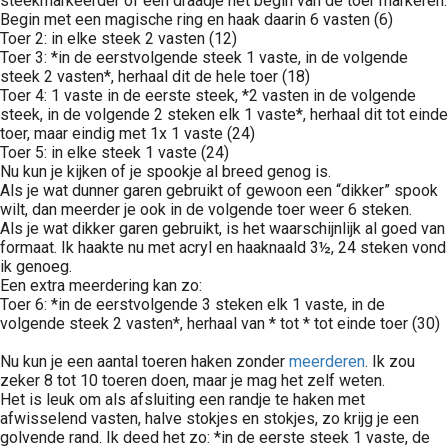
steekmarkeerder of een draadje het begin van de toer markeren.
Begin met een magische ring en haak daarin 6 vasten (6)
Toer 2: in elke steek 2 vasten (12)
Toer 3: *in de eerstvolgende steek 1 vaste, in de volgende
steek 2 vasten*, herhaal dit de hele toer (18)
Toer 4: 1 vaste in de eerste steek, *2 vasten in de volgende
steek, in de volgende 2 steken elk 1 vaste*, herhaal dit tot einde
toer, maar eindig met 1x 1 vaste (24)
Toer 5: in elke steek 1 vaste (24)
Nu kun je kijken of je spookje al breed genog is.
Als je wat dunner garen gebruikt of gewoon een “dikker” spook
wilt, dan meerder je ook in de volgende toer weer 6 steken.
Als je wat dikker garen gebruikt, is het waarschijnlijk al goed van
formaat. Ik haakte nu met acryl en haaknaald 3½, 24 steken vond
ik genoeg.
Een extra meerdering kan zo:
Toer 6: *in de eerstvolgende 3 steken elk 1 vaste, in de
volgende steek 2 vasten*, herhaal van * tot * tot einde toer (30)
Nu kun je een aantal toeren haken zonder
meerderen
. Ik zou
zeker 8 tot 10 toeren doen, maar je mag het zelf weten.
Het is leuk om als afsluiting een randje te haken met
afwisselend vasten, halve stokjes en stokjes, zo krijg je een
golvende rand. Ik deed het zo: *in de eerste steek 1 vaste, de