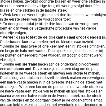
stokjes haken, gevolgd door drie lossen en weer drie stokjes in
de drie lossen van de vorige toer, dit weer gevolgd door één
losse en drie stokjes in de laatste steek;
* Werk keren en weer beginnen met drie lossen en twee stokjes
in de eerste steek van de voorgaande toer;
* Zo doorgaan totdat je bij de drie lossen van de vorige toer
bent en dan weer de vetgedrukte procedure van het vierde
sterretje volgen;
*
Verder gaan totdat de de driekante sjaal groot genoeg is
.
Ondertussen kun je wisselen met de kleuren naar inzicht;
* Daarna de sjaal twee of drie keer met een rij stokjes omhaken,
en langs de hals met vasten. Daarbij rekening houden dat er bij
de punten gemeerderd moet worden, dit zodanig dat het werk
vlak blijft;
* Daarna een
sierrand
haken aan de onderkant: bijvoorbeeld
een
schulpenrand
. Deze maak je door een slag om de pen,
insteken in de tweede steek en hiervan een stokje te maken.
Daarna nog vier stokjes in dezelfde steek maken en vervolgens
een halve vaste maken in in de tweede steek na de steek met
de stokjes. Weer een lus om de pen om in de tweede steek na
de halve vaste een stokje van te maken en nog vier stokjes en
daarna weer een halve vaste in de tweede steek na die steek
van de stokjes en zo doorgaan totdat je de onderkant helemaal
gedaan hebt (rekening houden met eventuele meerderingen in