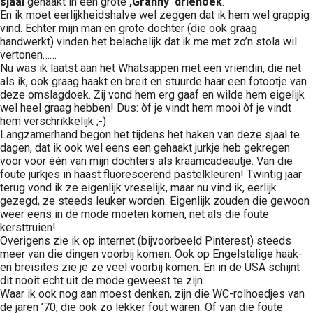
sjaal
gehaakt in een grote
‚Granny’
driehoek
.
En ik moet eerlijkheidshalve wel zeggen dat ik hem wel grappig
vind. Echter mijn man en grote dochter (die ook graag
handwerkt) vinden het belachelijk dat ik me met zo’n stola wil
vertonen……
Nu was ik laatst aan het Whatsappen met een vriendin, die net
als ik, ook graag haakt en breit en stuurde haar een fotootje van
deze omslagdoek. Zij vond hem erg gaaf en wilde hem eigelijk
wel heel graag hebben! Dus: òf je vindt hem mooi òf je vindt
hem verschrikkelijk ;-)
Langzamerhand begon het tijdens het haken van deze sjaal te
dagen, dat ik ook wel eens een gehaakt jurkje heb gekregen
voor voor één van mijn dochters als kraamcadeautje. Van die
foute jurkjes in haast fluorescerend pastelkleuren! Twintig jaar
terug vond ik ze eigenlijk vreselijk, maar nu vind ik, eerlijk
gezegd, ze steeds leuker worden. Eigenlijk zouden die gewoon
weer eens in de mode moeten komen, net als die foute
kersttruien!
Overigens zie ik op internet (bijvoorbeeld Pinterest) steeds
meer van die dingen voorbij komen. Ook op Engelstalige haak-
en breisites zie je ze veel voorbij komen. En in de USA schijnt
dit nooit echt uit de mode geweest te zijn.
Waar ik ook nog aan moest denken, zijn die WC-rolhoedjes van
de jaren ’70, die ook zo lekker fout waren. Of van die foute