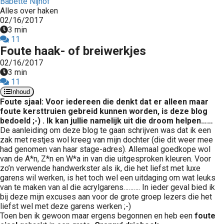
Babette Nijhof
Alles over haken
02/16/2017
3 min
11
Foute haak- of breiwerkjes
02/16/2017
3 min
11
Inhoud
Foute sjaal: Voor iedereen die denkt dat er alleen maar
foute kersttruien gebreid kunnen worden, is deze blog
bedoeld ;-) . Ik kan jullie namelijk uit die droom helpen……
De aanleiding om deze blog te gaan schrijven was dat ik een
zak met restjes wol kreeg van mijn dochter (die dit weer mee
had genomen van haar stage-adres). Allemaal goedkope wol
van de A*n, Z*n en W*a in van die uitgesproken kleuren. Voor
zo’n verwende handwerkster als ik, die het liefst met luxe
garens wil werken, is het toch wel een uitdaging om wat leuks
van te maken van al die acrylgarens………. In ieder geval bied ik
bij deze mijn excuses aan voor de grote groep lezers die het
liefst wel met deze garens werken ;-)
Toen ben ik gewoon maar ergens begonnen en heb een
foute