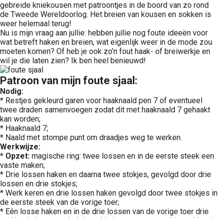
gebreide kniekousen met patroontjes in de boord van zo rond
de Tweede Wereldoorlog. Het breien van kousen en sokken is
weer helemaal terug!
Nu is mijn vraag aan jullie: hebben jullie nog foute ideeën voor
wat betreft haken en breien, wat eigenlijk weer in de mode zou
moeten komen? Of heb je ook zo’n fout haak- of breiwerkje en
wil je die laten zien? Ik ben heel benieuwd!
Patroon van mijn foute sjaal:
Nodig:
* Restjes gekleurd garen voor haaknaald pen 7 of eventueel
twee draden samenvoegen zodat dit met haaknaald 7 gehaakt
kan worden;
* Haaknaald 7;
* Naald met stompe punt om draadjes weg te werken.
Werkwijze:
*
Opzet:
magische ring: twee lossen en in de eerste steek een
vaste maken;
* Drie lossen haken en daarna twee stokjes, gevolgd door drie
lossen en drie stokjes;
* Werk keren en drie lossen haken gevolgd door twee stokjes in
de eerste steek van de vorige toer;
* Eén losse haken en in de drie lossen van de vorige toer drie