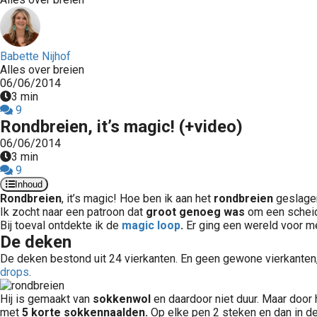
Babette Nijhof
Alles over breien
06/06/2014
3 min
9
Rondbreien, it’s magic! (+video)
06/06/2014
3 min
9
Inhoud
Rondbreien
, it’s magic! Hoe ben ik aan het
rondbreien
geslagen
Ik zocht naar een patroon dat
groot genoeg was
om een scheid
Bij toeval ontdekte ik de
magic loop
.
Er ging een wereld voor m
De deken
De deken bestond uit 24 vierkanten. En geen gewone vierkanten,
drops
.
Hij is gemaakt van
sokkenwol
en daardoor niet duur. Maar door
met
5 korte sokkennaalden.
Op elke pen 2 steken en dan in d