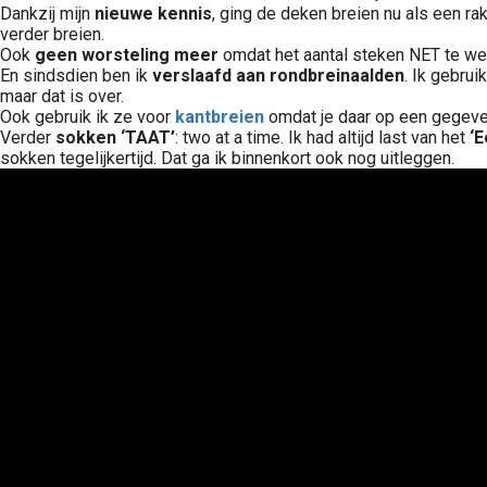
Dankzij mijn
nieuwe kennis
, ging de deken breien nu als een ra
verder breien.
Ook
geen worsteling meer
omdat het aantal steken NET te we
En sindsdien ben ik
verslaafd aan rondbreinaalden
. Ik gebrui
maar dat is over.
Ook gebruik ik ze voor
kantbreien
omdat je daar op een gegeven 
Verder
sokken ‘TAAT’
: two at a time. Ik had altijd last van het
‘
sokken tegelijkertijd. Dat ga ik binnenkort ook nog uitleggen.