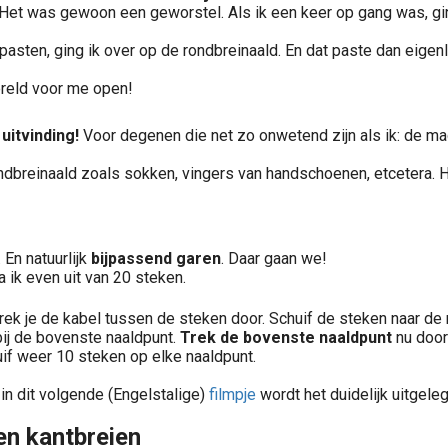
 Het was gewoon een geworstel. Als ik een keer op gang was, gi
sten, ging ik over op de rondbreinaald. En dat paste dan eigenli
ereld voor me open!
uitvinding!
Voor degenen die net zo onwetend zijn als ik: de ma
ondbreinaald zoals sokken, vingers van handschoenen, etcetera.
En natuurlijk
bijpassend garen
. Daar gaan we!
a ik even uit van 20 steken.
rek je de kabel tussen de steken door. Schuif de steken naar de
bij de bovenste naaldpunt.
Trek de bovenste naaldpunt
nu door
if weer 10 steken op elke naaldpunt.
, in dit volgende (Engelstalige)
filmpje
wordt het duidelijk uitgeleg
n kantbreien