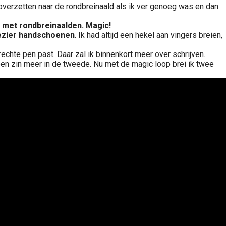
 overzetten naar de rondbreinaald als ik ver genoeg was en dan
e met rondbreinaalden. Magic!
ezier
handschoenen
. Ik had altijd een hekel aan vingers breien,
chte pen past. Daar zal ik binnenkort meer over schrijven.
een zin meer in de tweede. Nu met de magic loop brei ik twee