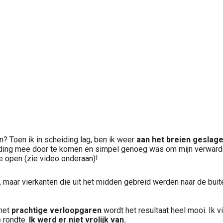
? Toen ik in scheiding lag, ben ik weer
aan het breien geslag
ing mee door te komen en simpel genoeg was om mijn verwarde g
e open (zie video onderaan)!
 maar vierkanten die uit het midden gebreid werden naar de buit
 het
prachtige
verloopgaren
wordt het resultaat heel mooi. Ik v
e rondte.
Ik werd er niet vrolijk van.