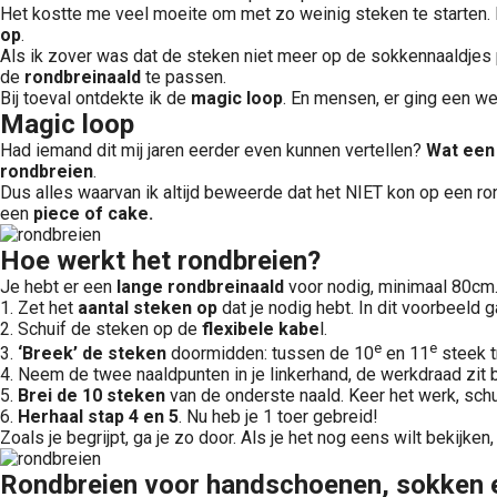
Het kostte me veel moeite om met zo weinig steken te starten.
op
.
Als ik zover was dat de steken niet meer op de sokkennaaldjes pa
de
rondbreinaald
te passen.
Bij toeval ontdekte ik de
magic loop
. En mensen, er ging een w
Magic loop
Had iemand dit mij jaren eerder even kunnen vertellen?
Wat een 
rondbreien
.
Dus alles waarvan ik altijd beweerde dat het NIET kon op een r
een
piece of cake.
Hoe werkt het rondbreien?
Je hebt er een
lange rondbreinaald
voor nodig, minimaal 80cm. 
1. Zet het
aantal steken op
dat je nodig hebt. In dit voorbeeld g
2. Schuif de steken op de
flexibele kabe
l.
e
e
3.
‘Breek’ de steken
doormidden: tussen de 10
en 11
steek t
4. Neem de twee naaldpunten in je linkerhand, de werkdraad zit 
5.
Brei de 10 steken
van de onderste naald. Keer het werk, schu
6.
Herhaal stap 4 en 5
. Nu heb je 1 toer gebreid!
Zoals je begrijpt, ga je zo door. Als je het nog eens wilt bekijken
Rondbreien voor handschoenen, sokken e