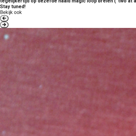
tegelijkertijd op dezefde naald magic loop breien (“two at
Stay tuned!
Bekijk ook