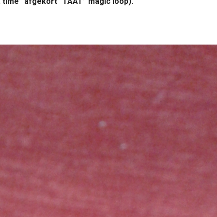
 a time” afgekort “TAAT” magic loop).