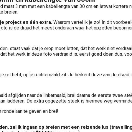
ld maat 3 mm met een kabellengte van 30 cm en ietwat kortere na
e breien.
e project en één extra.
Waarom vertel ik je zo! In dit voorbeel
oto is de draad het meest onderaan waar het opzetten begonnen 
n, staat vaak dat je erop moet letten, dat het werk niet verdraaid
l, dat het werk in deze foto verdraaid is, eerst goed doen dus, vo
ezet hebt, op je rechternaald zit. Je herkent deze aan de draad d
ald afglijden naar de linkernaald, brei daarna de eerste twee st
gaan ladderen. De extra opgezette steek is hiermee weg verminde
 ronde aan te geven en brei!
den, zal ik ingaan op breien met een reizende lus (travelli