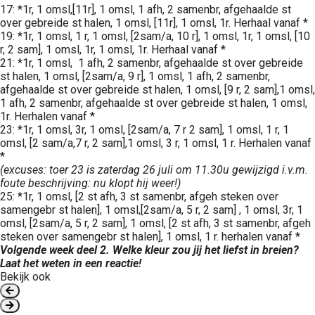
17: *1r, 1 omsl,[11r], 1 omsl, 1 afh, 2 samenbr, afgehaalde st
over gebreide st halen, 1 omsl, [11r], 1 omsl, 1r. Herhaal vanaf *
19: *1r, 1 omsl, 1 r, 1 omsl, [2sam/a, 10 r], 1 omsl, 1r, 1 omsl, [10
r, 2 sam], 1 omsl, 1r, 1 omsl, 1r. Herhaal vanaf *
21: *1r, 1 omsl, 1 afh, 2 samenbr, afgehaalde st over gebreide
st halen, 1 omsl, [2sam/a, 9 r], 1 omsl, 1 afh, 2 samenbr,
afgehaalde st over gebreide st halen, 1 omsl, [9 r, 2 sam],1 omsl,
1 afh, 2 samenbr, afgehaalde st over gebreide st halen, 1 omsl,
1r. Herhalen vanaf *
23: *1r, 1 omsl, 3r, 1 omsl, [2sam/a, 7 r 2 sam], 1 omsl, 1 r, 1
omsl, [2 sam/a,7 r, 2 sam],1 omsl, 3 r, 1 omsl, 1 r. Herhalen vanaf
*
(excuses: toer 23 is zaterdag 26 juli om 11.30u gewijzigd i.v.m.
foute beschrijving: nu klopt hij weer!)
25: *1r, 1 omsl, [2 st afh, 3 st samenbr, afgeh steken over
samengebr st halen], 1 omsl,[2sam/a, 5 r, 2 sam] , 1 omsl, 3r, 1
omsl, [2sam/a, 5 r, 2 sam], 1 omsl, [2 st afh, 3 st samenbr, afgeh
steken over samengebr st halen], 1 omsl, 1 r. herhalen vanaf *
Volgende week deel 2. Welke kleur zou jij het liefst in breien?
Laat het weten in een reactie!
Bekijk ook