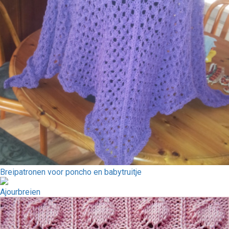
Breipatronen voor poncho en babytruitje
Ajourbreien