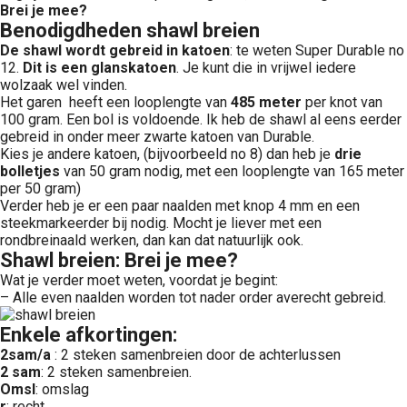
Brei je mee?
Benodigdheden shawl breien
De shawl wordt gebreid in
katoen
: te weten Super Durable no
12.
Dit is een glanskatoen
. Je kunt die in vrijwel iedere
wolzaak wel vinden.
Het garen heeft een looplengte van
485 meter
per knot van
100 gram. Een bol is voldoende. Ik heb de shawl al eens eerder
gebreid in onder meer zwarte katoen van Durable.
Kies je andere katoen, (bijvoorbeeld no 8) dan heb je
drie
bolletjes
van 50 gram nodig, met een looplengte van 165 meter
per 50 gram)
Verder heb je er een paar naalden met knop 4 mm en een
steekmarkeerder bij nodig. Mocht je liever met een
rondbreinaald werken, dan kan dat natuurlijk ook.
Shawl breien: Brei je mee?
Wat je verder moet weten, voordat je begint:
– Alle even naalden worden tot nader order averecht gebreid.
Enkele afkortingen
:
2sam/a
: 2 steken samenbreien door de achterlussen
2 sam
: 2 steken samenbreien.
Omsl
: omslag
r
: recht