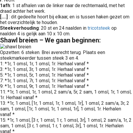
1afh
: 1 st afhalen van de linker naar de rechternaald, met het
draad achter het werk.
[….]
: dit gedeelte hoort bij elkaar, en is tussen haken gezet om
het overzichtelijk te houden.
Steekverhouding
: 20 st en 24 naalden in
tricotsteek
op
naalden 4 is gelijk aan 10 x 10 cm.
Shawl breien – We gaan beginnen
:
Opzetten: 6 steken. Brei averecht terug. Plaats een
steekmarkeerder tussen steek 3 en 4.
1: *1r, 1 omsl, 1r, 1 omsl, 1r. Herhaal vanaf *
3: *1r, 1 omsl, 3r, 1 omsl, 1r. Herhaal vanaf *
5: *1r, 1 omsl, 5r, 1 omsl, 1r. Herhaal vanaf *
7: *1r, 1 omsl, 7r, 1 omsl, 1r. Herhaal vanaf *
9: *1r, 1 omsl, 9r, 1 omsl, 1r. Herhaal vanaf *
11: *1r, 1 omsl, 1r, 1 omsl, 2 sam/a, 5r, 2 sam, 1 omsl, 1r, 1 omsl,
1r. Herhaal vanaf *
13: *1r, 1 omsl, [1r, 1 omsl, 1r, 1 omsl, 1r], 1 omsl, 2 sam/a, 3r, 2
sam, 1 omsl, [1r, 1 omsl, 1r, 1 omsl, 1r], 1 omsl, 1r. Herhalen
vanaf *
15: *1r, 1 omsl, [3 r, 1 omsl, 1 r, 1 omsl, 3r], 1 omsl, 2 sam/a, 1r, 2
sam, 1 omsl, [3 r, 1 omsl, 1 r, 1 omsl, 3r], 1 omsl, 1r. Herhalen
vanaf *