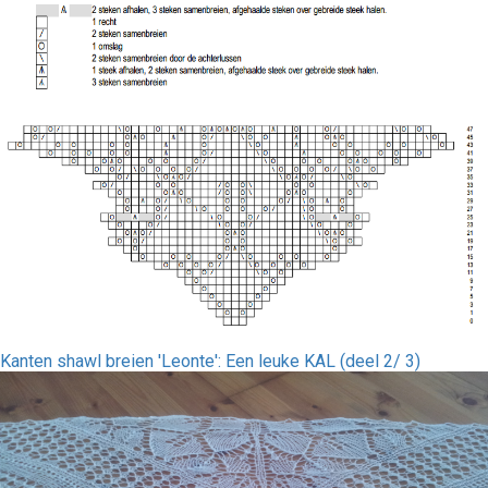
Kanten shawl breien 'Leonte': Een leuke KAL (deel 2/ 3)