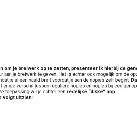
n om je breiwerk op te zetten, presenteer ik hierbij de g
r aan je breiwerk te geven. Het is echter ook mogelijk om de opz
mdat je al een naald breit voordat je aan de nopjes zelf begint.
Da
enige verschil tussen reguliere nopjes en nopjes bij een genopte
eze toepassing wil je echter een
redelijke “dikke” nop
.
 volgt uitzien: