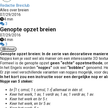
Redactie Breiclub
Alles over breien
07/29/2016
4 min
3
Genopte opzet breien
07/29/2016
4 min
3
Inhoud
Genopte opzet breien: In de serie van decoratieve maniere
Nopjes ken je vast wel als manier om een interessante 3D textuu
Formeel is de genopte opzet
geen “echte” opzetmethode
, o
In het Engels worden
“nopjes”
ook wel
“bobbles”
genoemd. Het 
Er zijn veel verschillende varianten van nopjes mogelijk, voor d
In het kort zou een instructie voor een dergelijke nop er als
Nopje van 5 steken:
br [1 r, omsl, 1 r, omsl, 1 r] allemaal in één st.
Keer het werk, 1 av, 1 verdr av, 1 av, 1 verdr av, 1 av.
Keer het werk en br 5 r.
Keer het werk, en br 5 av.