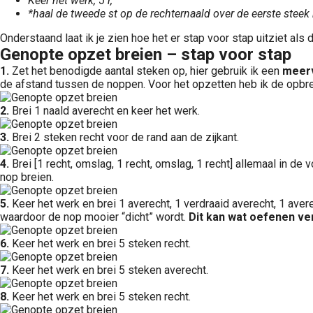
Keer het werk, 5 r,
*haal de tweede st op de rechternaald over de eerste steek 
Onderstaand laat ik je zien hoe het er stap voor stap uitziet als 
Genopte opzet breien – stap voor stap
1.
Zet het benodigde aantal steken op, hier gebruik ik een
meerv
de afstand tussen de noppen. Voor het opzetten heb ik de opbr
2.
Brei 1 naald averecht en keer het werk.
3.
Brei 2 steken recht voor de rand aan de zijkant.
4.
Brei [1 recht, omslag, 1 recht, omslag, 1 recht] allemaal in de
nop breien.
5.
Keer het werk en brei 1 averecht, 1 verdraaid averecht, 1 avere
waardoor de nop mooier “dicht” wordt.
Dit kan wat oefenen ve
6.
Keer het werk en brei 5 steken recht.
7.
Keer het werk en brei 5 steken averecht.
8.
Keer het werk en brei 5 steken recht.