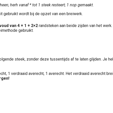
heen; herh vanaf * tot 1 steek resteert; 1 nop gemaakt.
dit gebruikt wordt bij de opzet van een breiwerk.
oud van 4 + 1 + 2×2
randsteken aan beide zijden van het werk.
eimethode gebruikt.
 volgende steek, zonder deze tussentijds af te laten glijden. Je 
cht, 1 verdraaid averecht, 1 averecht. Het verdraaid averecht br
rgen!