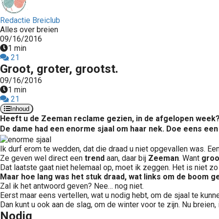
Redactie Breiclub
Alles over breien
09/16/2016
1 min
21
Groot, groter, grootst.
09/16/2016
1 min
21
Inhoud
Heeft u de Zeeman reclame gezien, in de afgelopen week?
De dame had een enorme sjaal
om haar nek. Doe eens een 
Ik durf erom te wedden, dat die draad u niet opgevallen was. Ee
Ze geven wel direct een
trend
aan, daar bij
Zeeman
. Want
groo
Dat laatste gaat niet helemaal op, moet ik zeggen. Het is niet zo
Maar hoe lang was het stuk draad, wat links om de boom 
Zal ik het antwoord geven? Nee… nog niet.
Eerst maar eens vertellen, wat u nodig hebt, om de sjaal te kun
Dan kunt u ook aan de slag, om de winter voor te zijn. Nu breien, 
Nodig