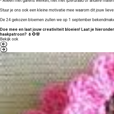
- Alleen met garens werken, niet met ijzerdraad of andere mater
Stuur je ons ook een kleine motivatie mee waarom dit jouw liev
De 24 gekozen bloemen zullen we op 1 september bekendmaken. 
Doe mee en laat jouw creativiteit bloeien! Laat je hierond
haakpatroon? 🌷🌻🌸
Bekijk ook