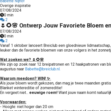
Babette Nijhof
Overige inspiratie
07/08/2024
0 min
2
🌷🌻🌸 Ontwerp Jouw Favoriete Bloem en
07/08/2024
0 min
2
Vanaf 1 oktober lanceert Breiclub een gloednieuw lidmaatschap,
leuker dan de favoriete bloemen van onze volgers in het zonnetj
Wat zoeken we? 🌷🌻🌸
We zijn op zoek naar 12 breipatronen en 12 haakpatronen van bl
augustus naar
Babette@breiclub.nl.
Waarom meedoen? WIN! ✨
Als jouw bloem wordt gekozen, dan mag je twee maanden gratis l
Blanket wintereditie of zomereditie!
En vergeet niet...
eeuwige roem!
Want jouw naam komt natuurlijk
Voorwaarden:
- Hoogte: niet hoger dan 20 cm