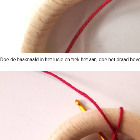
Doe de haaknaald in het lusje en trek het aan, doe het draad bov