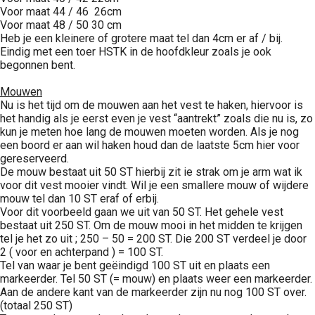
Voor maat 44 / 46 26cm
Voor maat 48 / 50 30 cm
Heb je een kleinere of grotere maat tel dan 4cm er af / bij.
Eindig met een toer HSTK in de hoofdkleur zoals je ook
begonnen bent.
Mouwen
Nu is het tijd om de mouwen aan het vest te haken, hiervoor is
het handig als je eerst even je vest “aantrekt” zoals die nu is, zo
kun je meten hoe lang de mouwen moeten worden. Als je nog
een boord er aan wil haken houd dan de laatste 5cm hier voor
gereserveerd.
De mouw bestaat uit 50 ST hierbij zit ie strak om je arm wat ik
voor dit vest mooier vindt. Wil je een smallere mouw of wijdere
mouw tel dan 10 ST eraf of erbij.
Voor dit voorbeeld gaan we uit van 50 ST. Het gehele vest
bestaat uit 250 ST. Om de mouw mooi in het midden te krijgen
tel je het zo uit ; 250 – 50 = 200 ST. Die 200 ST verdeel je door
2 ( voor en achterpand ) = 100 ST.
Tel van waar je bent geëindigd 100 ST uit en plaats een
markeerder. Tel 50 ST (= mouw) en plaats weer een markeerder.
Aan de andere kant van de markeerder zijn nu nog 100 ST over.
(totaal 250 ST)