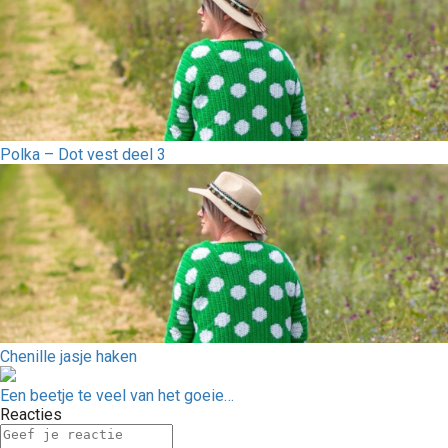
Polka – Dot vest deel 3
Chenille jasje haken
Een beetje te veel van het goeie…
Reacties