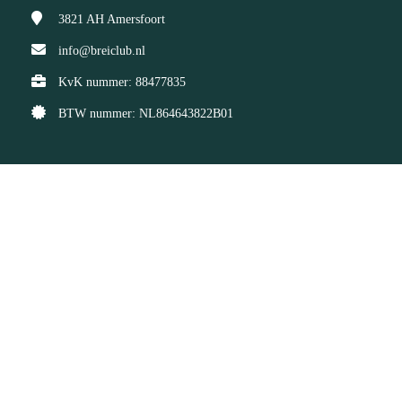
3821 AH
Amersfoort
info@breiclub.nl
KvK nummer: 88477835
BTW nummer: NL864643822B01