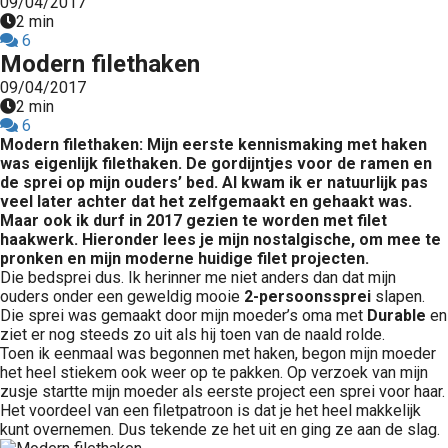
09/04/2017
2 min
6
Modern filethaken
09/04/2017
2 min
6
Modern filethaken: Mijn eerste kennismaking met haken
was eigenlijk filethaken. De gordijntjes voor de ramen en
de sprei op mijn ouders’ bed. Al kwam ik er natuurlijk pas
veel later achter dat het zelfgemaakt en gehaakt was.
Maar ook ik durf in 2017 gezien te worden met filet
haakwerk. Hieronder lees je mijn nostalgische, om mee te
pronken en mijn moderne huidige filet projecten.
Die bedsprei dus. Ik herinner me niet anders dan dat mijn
ouders onder een geweldig mooie
2-persoonssprei
slapen.
Die sprei was gemaakt door mijn moeder’s oma met
Durable
en
ziet er nog steeds zo uit als hij toen van de naald rolde.
Toen ik eenmaal was begonnen met haken, begon mijn moeder
het heel stiekem ook weer op te pakken. Op verzoek van mijn
zusje startte mijn moeder als eerste project een sprei voor haar.
Het voordeel van een filetpatroon is dat je het heel makkelijk
kunt overnemen. Dus tekende ze het uit en ging ze aan de slag.