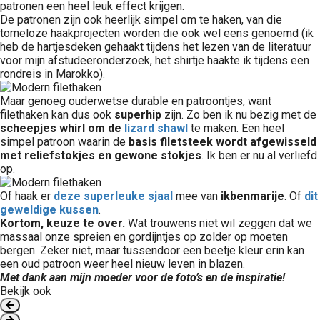
patronen een heel leuk effect krijgen.
De patronen zijn ook heerlijk simpel om te haken, van die
tomeloze haakprojecten worden die ook wel eens genoemd (ik
heb de hartjesdeken gehaakt tijdens het lezen van de literatuur
voor mijn afstudeeronderzoek, het shirtje haakte ik tijdens een
rondreis in Marokko).
Maar genoeg ouderwetse durable en patroontjes, want
filethaken kan dus ook
superhip
zijn. Zo ben ik nu bezig met de
scheepjes whirl om de
lizard shawl
te maken. Een heel
simpel patroon waarin de
basis filetsteek wordt afgewisseld
met reliefstokjes en gewone stokjes
. Ik ben er nu al verliefd
op.
Of haak er
deze superleuke sjaal
mee van
ikbenmarije
. Of
dit
geweldige kussen
.
Kortom, keuze te over.
Wat trouwens niet wil zeggen dat we
massaal onze spreien en gordijntjes op zolder op moeten
bergen. Zeker niet, maar tussendoor een beetje kleur erin kan
een oud patroon weer heel nieuw leven in blazen.
Met dank aan mijn moeder voor de foto’s en de inspiratie!
Bekijk ook