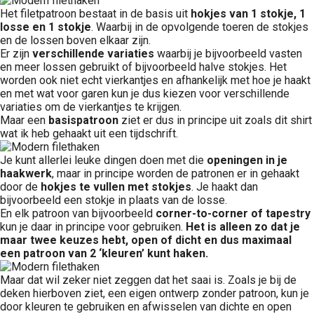
Het filetpatroon bestaat in de basis uit
hokjes van 1 stokje, 1
losse en 1 stokje
. Waarbij in de opvolgende toeren de stokjes
en de lossen boven elkaar zijn.
Er zijn
verschillende variaties
waarbij je bijvoorbeeld vasten
en meer lossen gebruikt of bijvoorbeeld halve stokjes. Het
worden ook niet echt vierkantjes en afhankelijk met hoe je haakt
en met wat voor garen kun je dus kiezen voor verschillende
variaties om de vierkantjes te krijgen.
Maar een
basispatroon
ziet er dus in principe uit zoals dit shirt
wat ik heb gehaakt uit een tijdschrift.
Je kunt allerlei leuke dingen doen met die
openingen in je
haakwerk
, maar in principe worden de patronen er in gehaakt
door de
hokjes te vullen met stokjes
. Je haakt dan
bijvoorbeeld een stokje in plaats van de losse.
En elk patroon van bijvoorbeeld
corner-to-corner of tapestry
kun je daar in principe voor gebruiken.
Het is alleen zo dat je
maar twee keuzes hebt, open of dicht en dus maximaal
een patroon van 2 ‘kleuren’ kunt haken.
Maar dat wil zeker niet zeggen dat het saai is. Zoals je bij de
deken hierboven ziet, een eigen ontwerp zonder patroon, kun je
door kleuren te gebruiken en afwisselen van dichte en open