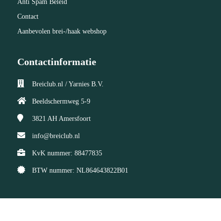
Anti Spam Beleid
Contact
Aanbevolen brei-/haak webshop
Contactinformatie
Breiclub.nl / Yarnies B.V.
Beeldschermweg 5-9
3821 AH
Amersfoort
info@breiclub.nl
KvK nummer: 88477835
BTW nummer: NL864643822B01