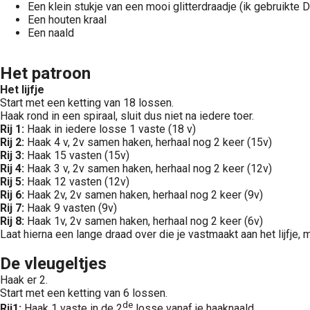
Een klein stukje van een mooi glitterdraadje (ik gebruikte 
Een houten kraal
Een naald
Het patroon
Het lijfje
Start met een ketting van 18 lossen.
Haak rond in een spiraal, sluit dus niet na iedere toer.
Rij 1:
Haak in iedere losse 1 vaste (18 v)
Rij 2:
Haak 4 v, 2v samen haken, herhaal nog 2 keer (15v)
Rij 3:
Haak 15 vasten (15v)
Rij 4:
Haak 3 v, 2v samen haken, herhaal nog 2 keer (12v)
Rij 5:
Haak 12 vasten (12v)
Rij 6:
Haak 2v, 2v samen haken, herhaal nog 2 keer (9v)
Rij 7:
Haak 9 vasten (9v)
Rij 8:
Haak 1v, 2v samen haken, herhaal nog 2 keer (6v)
Laat hierna een lange draad over die je vastmaakt aan het lijfje, 
De vleugeltjes
Haak er 2.
Start met een ketting van 6 lossen.
de
Rij1:
Haak 1 vaste in de 2
losse vanaf je haaknaald.