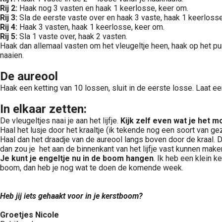
Rij 2:
Haak nog 3 vasten en haak 1 keerlosse, keer om.
Rij 3:
Sla de eerste vaste over en haak 3 vaste, haak 1 keerlosse
Rij 4:
Haak 3 vasten, haak 1 keerlosse, keer om.
Rij 5:
Sla 1 vaste over, haak 2 vasten.
Haak dan allemaal vasten om het vleugeltje heen, haak op het puntj
naaien.
De aureool
Haak een ketting van 10 lossen, sluit in de eerste losse. Laat e
In elkaar zetten:
De vleugeltjes naai je aan het lijfje.
Kijk zelf even wat je het m
Haal het lusje door het kraaltje (ik tekende nog een soort van gez
Haal dan het draadje van de aureool langs boven door de kraal. De d
dan zou je het aan de binnenkant van het lijfje vast kunnen maken 
Je kunt je engeltje nu in de boom hangen
. Ik heb een klein k
boom, dan heb je nog wat te doen de komende week.
Heb jij iets gehaakt voor in je kerstboom?
Groetjes Nicole