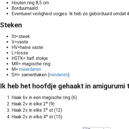
Houten ring 8,5 cm
Borduurnaald
Eventueel veiligheid oogjes. Ik heb ze geborduurd omdat 
Steken
St=steek
V=vaste
HV=halve vaste
L=losse
HSTK= half stokje
MR= magische ring
M=
meerderen
SH= samenhaken (
minderen
)
Ik heb het hoofdje gehaakt in amigurumi 
Haak 6v in een magische ring (6)
e
Haak 2v in elke 2
(9)
e
Haak 2v in elke 3
st (12)
e
Haak 2v in elke 4
st (15)