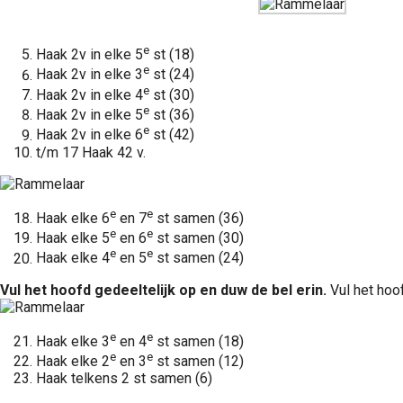
e
Haak 2v in elke 5
st (18)
e
Haak 2v in elke 3
st (24)
e
Haak 2v in elke 4
st (30)
e
Haak 2v in elke 5
st (36)
e
Haak 2v in elke 6
st (42)
t/m 17 Haak 42 v.
e
e
Haak elke 6
en 7
st samen (36)
e
e
Haak elke 5
en 6
st samen (30)
e
e
Haak elke 4
en 5
st samen (24)
Vul het hoofd gedeeltelijk op en duw de bel erin.
Vul het hoof
e
e
Haak elke 3
en 4
st samen (18)
e
e
Haak elke 2
en 3
st samen (12)
Haak telkens 2 st samen (6)