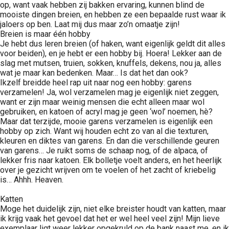
op, want vaak hebben zij bakken ervaring, kunnen blind de
mooiste dingen breien, en hebben ze een bepaalde rust waar ik
jaloers op ben. Laat mij dus maar zo’n omaatje zijn!
Breien is maar één hobby
Je hebt dus leren breien (of haken, want eigenlijk geldt dit alles
voor beiden), en je hebt er een hobby bij. Hoera! Lekker aan de
slag met mutsen, truien, sokken, knuffels, dekens, nou ja, alles
wat je maar kan bedenken. Maar… Is dat het dan ook?
Ikzelf breidde heel rap uit naar nog een hobby: garens
verzamelen! Ja, wol verzamelen mag je eigenlijk niet zeggen,
want er zijn maar weinig mensen die echt alleen maar wol
gebruiken, en katoen of acryl mag je geen ‘wol’ noemen, hè?
Maar dat terzijde, mooie garens verzamelen is eigenlijk een
hobby op zich. Want wij houden echt zo van al die texturen,
kleuren en diktes van garens. En dan die verschillende geuren
van garens… Je ruikt soms de schaap nog, of de alpaca, of
lekker fris naar katoen. Elk bolletje voelt anders, en het heerlijk
over je gezicht wrijven om te voelen of het zacht of kriebelig
is… Ahhh. Heaven.
Katten
Moge het duidelijk zijn, niet elke breister houdt van katten, maar
ik krijg vaak het gevoel dat het er wel heel veel zijn! Mijn lieve
exemplaar ligt weer lekker opgekruld op de bank naast me, en ik