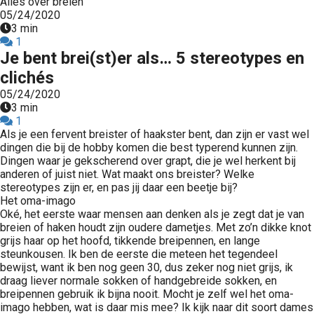
Alles over breien
05/24/2020
3 min
1
Je bent brei(st)er als… 5 stereotypes en
clichés
05/24/2020
3 min
1
Als je een fervent breister of haakster bent, dan zijn er vast wel
dingen die bij de hobby komen die best typerend kunnen zijn.
Dingen waar je gekscherend over grapt, die je wel herkent bij
anderen of juist niet. Wat maakt ons breister? Welke
stereotypes zijn er, en pas jij daar een beetje bij?
Het oma-imago
Oké, het eerste waar mensen aan denken als je zegt dat je van
breien of haken houdt zijn oudere dametjes. Met zo’n dikke knot
grijs haar op het hoofd, tikkende breipennen, en lange
steunkousen. Ik ben de eerste die meteen het tegendeel
bewijst, want ik ben nog geen 30, dus zeker nog niet grijs, ik
draag liever normale sokken of handgebreide sokken, en
breipennen gebruik ik bijna nooit. Mocht je zelf wel het oma-
imago hebben, wat is daar mis mee? Ik kijk naar dit soort dames