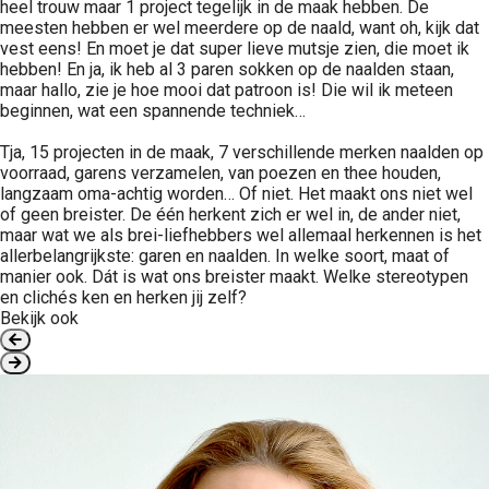
heel trouw maar 1 project tegelijk in de maak hebben. De
meesten hebben er wel meerdere op de naald, want oh, kijk dat
vest eens! En moet je dat super lieve mutsje zien, die moet ik
hebben! En ja, ik heb al 3 paren sokken op de naalden staan,
maar hallo, zie je hoe mooi dat patroon is! Die wil ik meteen
beginnen, wat een spannende techniek…
Tja, 15 projecten in de maak, 7 verschillende merken naalden op
voorraad, garens verzamelen, van poezen en thee houden,
langzaam oma-achtig worden… Of niet. Het maakt ons niet wel
of geen breister. De één herkent zich er wel in, de ander niet,
maar wat we als brei-liefhebbers wel allemaal herkennen is het
allerbelangrijkste: garen en naalden. In welke soort, maat of
manier ook. Dát is wat ons breister maakt. Welke stereotypen
en clichés ken en herken jij zelf?
Bekijk ook