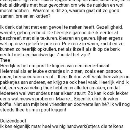
heb al dikwijls met haar gevochten om wie de naalden en wol
mocht hebben… Waarom is dit zo, waarom gaat dit zo goed
samen; breien en katten?
Ik denk dat het met een gevoel te maken heeft. Gezelligheid,
warmte, geborgenheid. De heerlijke garens die ik eerder al
beschreef, met alle texturen, kleuren en geuren, lijken ergens
wel op onze geliefde poezen. Poezen zijn warm, zacht en ze
kunnen zo heerlijk opkrullen, net als ikzelf als ik op de bank
nestel met een handwerkje. Zou dat het zijn?
Thee
Heerlijk is het om post te krijgen van een mede-fanaat.
Helemaal als er leuke extraatjes in zitten, zoals een patroon,
garen, brei-accessoires of… thee. Ik doe zelf vaak theezakjes in
pakketjes aan anderen, en krijg ze ook heel vaak. Heerlijk vind ik
dat, een verzameling thee hebben in allerlei smaken, omdat
iedereen wel wat anders naar elkaar stuurt. Zo kan ik ook lekker
eens wat nieuws proberen. Maarre… Eigenlijk drink ik vaker
koffie. Niet aan mijn brei vriendinnen doorvertellen hè? Ik wil nog
steeds thee bij mijn post krijgen!
Duizendpoot
Ik ken eigenlijk maar heel weinig handwerk(st)ers die telkens