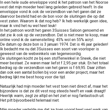
In een hele oude enveloppe vond ik het patroon van het Noorse
vest dat mijn moeder heel lang geleden gebreid heeft. In die
enveloppe vond ik ook de verzendbon van het garen dat ze
daarvoor besteld had en de bon voor de sluitingen die op dat
vest zaten. Waarom ik dat nog heb? Ik heb werkelijk geen idee,
maar ik vind het nu wel heel leuk!
In het patroon wordt het garen 3Suisses Saloon genoemd en
dat zie ik ook op de verzendbon. Dat is niet meer te koop, maar
online vond ik de samenstelling: 45% wol en 55% acryl.
De datum op deze bon is 3 januari 1974. Dat is 46 jaar geleden!
Ik bedacht me nu dat 3Suisses een soort van voorloper is
geweest van de webwinkels van tegenwoordig.
De sluitingen kocht ze bij een stoffenwinkel in Sneek, die niet
meer bestaat. Ze waren maar liefst f 2,95 per stuk. En het totaal
bedrag op de verzendbon van het garen is f 69,95. Daar zitten
dan ook een aantal bollen bij voor een ander project, maar het
bedrag lijkt me best hoog voor die tijd.
Natuurlijk had mijn moeder het vest toen niet direct af, maar het
bijzondere is dat ze dit vest nog steeds heeft en vaak draagt!
Heerlijk warm, zegt ze altijd en het ziet er nog fantastisch uit.
Het pilt bijvoorbeeld helemaal niet.
Mijn moeder vertelde me dat ze toen vooral heel veel werk van