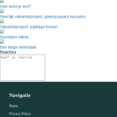
Hoe wind je wol?
Heerlijk vakantieproject: grannysquare kussens
Vakantieproject: pipbags breien
Spookjes haken
Een lange lentesjaal
Reacties
Navigatie
Home
Privacy Policy