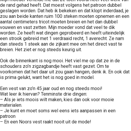
de rand gehad heeft. Dat moest volgens het patroon dubbel
geslagen worden. Dat heb ik bekeken en dat klopt inderdaad, je
zou aan beide kanten ruim 100 steken moeten opnemen en een
aantal centimeters tricot moeten breien en het dan dubbel
vouwen en vast zetten. Mijn moeder vond dat veel te dik
worden. Ze heeft wat dingen geprobeerd en heeft uiteindelijk
een strook gebreid met 1 verdraaid recht, 1 averecht. Ze nam
dan steeds 1 steek aan de zijkant mee om het direct vast te
breien. Het ziet er nog steeds keurig uit.
Ook de binnenkant is nog mooi. Het viel me op dat ze in de
schouders zo’n zigzagbandje heeft vast gezet. Om te
voorkomen dat het daar uit zou gaan hangen, denk ik. En ook dat
is prima gelukt, want het is nog goed in model.
Een vest van zo’n 45 jaar oud en nog steeds mooi!
Wat leer ik hiervan? Tenminste drie dingen:
– Als je iets moois wilt maken, kies dan ook voor mooie
materialen.
– Je kunt en moet soms wel eens iets aanpassen in een
patroon
– En een Noors vest raakt nooit uit de mode!