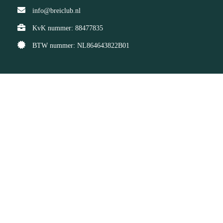
info@breiclub.nl
KvK nummer: 88477835
BTW nummer: NL864643822B01