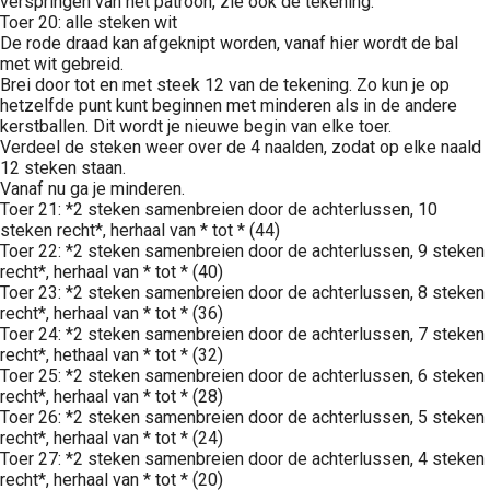
verspringen van het patroon, zie ook de tekening.
Toer 20: alle steken wit
De rode draad kan afgeknipt worden, vanaf hier wordt de bal
met wit gebreid.
Brei door tot en met steek 12 van de tekening. Zo kun je op
hetzelfde punt kunt beginnen met minderen als in de andere
kerstballen. Dit wordt je nieuwe begin van elke toer.
Verdeel de steken weer over de 4 naalden, zodat op elke naald
12 steken staan.
Vanaf nu ga je minderen.
Toer 21: *2 steken samenbreien door de achterlussen, 10
steken recht*, herhaal van * tot * (44)
Toer 22: *2 steken samenbreien door de achterlussen, 9 steken
recht*, herhaal van * tot * (40)
Toer 23: *2 steken samenbreien door de achterlussen, 8 steken
recht*, herhaal van * tot * (36)
Toer 24: *2 steken samenbreien door de achterlussen, 7 steken
recht*, hethaal van * tot * (32)
Toer 25: *2 steken samenbreien door de achterlussen, 6 steken
recht*, herhaal van * tot * (28)
Toer 26: *2 steken samenbreien door de achterlussen, 5 steken
recht*, herhaal van * tot * (24)
Toer 27: *2 steken samenbreien door de achterlussen, 4 steken
recht*, herhaal van * tot * (20)