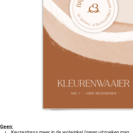
Geen:
• Keuzestress meer in de wolwinkel (garen uitzoeken mag