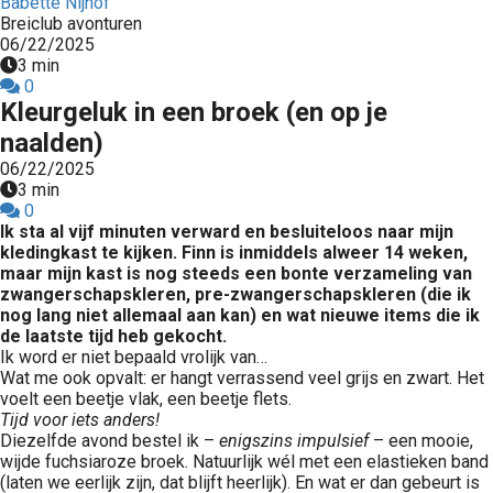
Babette Nijhof
Breiclub avonturen
06/22/2025
3 min
0
Kleurgeluk in een broek (en op je
naalden)
06/22/2025
3 min
0
Ik sta al vijf minuten verward en besluiteloos naar mijn
kledingkast te kijken. Finn is inmiddels alweer 14 weken,
maar mijn kast is nog steeds een bonte verzameling van
zwangerschapskleren, pre-zwangerschapskleren (die ik
nog lang niet allemaal aan kan) en wat nieuwe items die ik
de laatste tijd heb gekocht.
Ik word er niet bepaald vrolijk van…
Wat me ook opvalt: er hangt verrassend veel grijs en zwart. Het
voelt een beetje vlak, een beetje flets.
Tijd voor iets anders!
Diezelfde avond bestel ik –
enigszins impulsief
– een mooie,
wijde fuchsiaroze broek. Natuurlijk wél met een elastieken band
(laten we eerlijk zijn, dat blijft heerlijk). En wat er dan gebeurt is