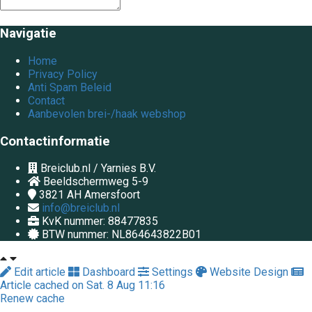
Navigatie
Home
Privacy Policy
Anti Spam Beleid
Contact
Aanbevolen brei-/haak webshop
Contactinformatie
Breiclub.nl / Yarnies B.V.
Beeldschermweg 5-9
3821 AH
Amersfoort
info@breiclub.nl
KvK nummer: 88477835
BTW nummer: NL864643822B01
Edit article
Dashboard
Settings
Website Design
Article cached on Sat. 8 Aug 11:16
Renew cache