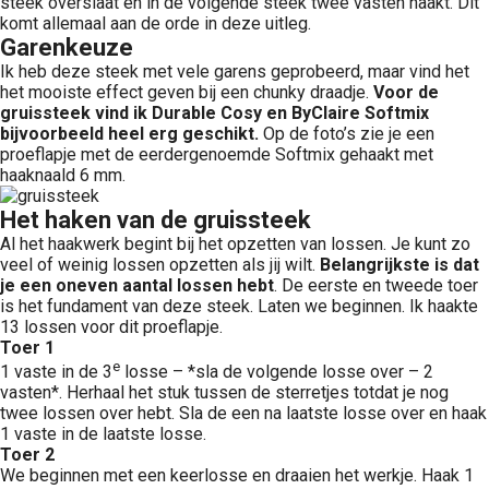
steek overslaat en in de volgende steek twee vasten haakt. Dit
komt allemaal aan de orde in deze uitleg.
Garenkeuze
Ik heb deze steek met vele garens geprobeerd, maar vind het
het mooiste effect geven bij een chunky draadje.
Voor de
gruissteek vind ik Durable Cosy en ByClaire Softmix
bijvoorbeeld heel erg geschikt.
Op de foto’s zie je een
proeflapje met de eerdergenoemde Softmix gehaakt met
haaknaald 6 mm.
Het haken van de gruissteek
Al het haakwerk begint bij het opzetten van lossen. Je kunt zo
veel of weinig lossen opzetten als jij wilt.
Belangrijkste is dat
je een oneven aantal lossen hebt
. De eerste en tweede toer
is het fundament van deze steek. Laten we beginnen. Ik haakte
13 lossen voor dit proeflapje.
Toer 1
e
1 vaste in de 3
losse – *sla de volgende losse over – 2
vasten*. Herhaal het stuk tussen de sterretjes totdat je nog
twee lossen over hebt. Sla de een na laatste losse over en haak
1 vaste in de laatste losse.
Toer 2
We beginnen met een keerlosse en draaien het werkje. Haak 1