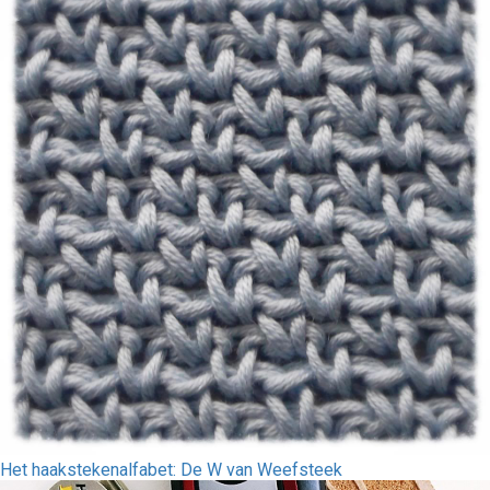
Het haakstekenalfabet: De W van Weefsteek