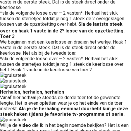
vaste in de eerste steek. Dat is de steek direct onder de
keerlosse.
*sla de volgende losse over – 2 vasten*. Herhaal het stuk
tussen de sterretjes totdat je nog 1 steek de 2 overgeslagen
lossen van de opzetketting over hebt.
Sla de laatste steek
e
over en haak 1 vaste in de 2
losse van de opzetketting.
Toer 3
We beginnen met een keerlosse en draaien het werkje. Haak 1
vaste in de eerste steek. Dat is de steek direct onder de
keerlosse. Net als bij de tweede toer.
*sla de volgende losse over – 2 vasten*. Herhaal het stuk
tussen de sterretjes totdat je nog 1 steek de keerlosse over
hebt. Haak 1 vaste in de keerlosse van toer 2.
Herhalen, herhalen, herhalen
Vanaf hier herhaal je steeds de derde toer tot de gewenste
lengte. Het is even opletten waar je op het einde van de toer
insteekt.
Als je de herhaling eenmaal doorhebt kun je deze
steek haken tijdens je favoriete tv-programma of serie.
Wil je de
video
die ik in het begin noemde bekijken? Het is een
Engelstalige video, maar laat echt heel close de steek zien.