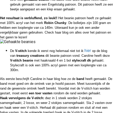
gebruik gemaakt van een Engelstalig patroon. Dit patroon heeft ze een
beetje aangepast en een klep eraan gehaakt.
Het resultaat is verbluffend, zo leuk!!
Het beanie patroon heeft ze gehaakt
met 100% acryl van het merk
Robin Chunky
. De bolletjes zijn 100 gram en
hebben een looplengte van ca 140m. Uiteraard kun je ook een ander
vergelijkbaar garen gebruiken. Check haar blog om alles over het patroon en
het garen te lezen!
hier
De
V-stitch
kende ik eerst nog helemaal niet tot ik
op de blog
van
treasury creations
dit beanie patroon vond. Caroline heeft deze
V-stitch beanie
met haaknaald 4 en 1 bol
stylecraft dk
gehaakt.
Stylecraft is ook een 100% acryl garen met een looplengte van ca
300m.
Als eerste beschrijft Caroline in haar blog hoe ze de
band
heeft gemaakt. De
band moet goed om de omtrek van je hoofd passen. Meet tussentijds of de
rand de gewenste omtrek heeft bereikt. Voordat met de V-stitch kan worden
gestart, moet eerst
een toer vasten
rondom de rand worden gehaakt.
Haak vervolgens de V-stitch:
dwz in 1 steek worden 2 stokjes
samengehaakt, 2 losse, en weer 2 stokjes samengehaakt. Sla 2 vasten over
en haak weer een V-stitch. Herhaal dit patroon rondom en sluit af met een
halve vasten. In de volgende toer(en) haak je de V-stitch in de 2 losse