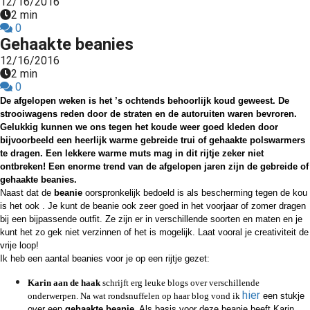
12/16/2016
2 min
0
Gehaakte beanies
12/16/2016
2 min
0
De afgelopen weken is het ’s ochtends behoorlijk koud geweest. De
strooiwagens reden door de straten en de autoruiten waren bevroren.
Gelukkig kunnen we ons tegen het koude weer goed kleden door
bijvoorbeeld een heerlijk warme gebreide trui of gehaakte polswarmers
te dragen. Een lekkere warme muts mag in dit rijtje zeker niet
ontbreken!
Een enorme trend van de afgelopen jaren zijn de gebreide of
gehaakte beanies.
Naast dat de
beanie
oorspronkelijk bedoeld is als bescherming tegen de kou
is het ook . Je kunt de beanie ook zeer goed in het voorjaar of zomer dragen
bij een bijpassende outfit. Ze zijn er in verschillende soorten en maten en je
kunt het zo gek niet verzinnen of het is mogelijk. Laat vooral je creativiteit de
vrije loop!
Ik heb een aantal beanies voor je op een rijtje gezet:
Karin aan de haak
schrijft erg leuke blogs over verschillende
hier
onderwerpen. Na wat rondsnuffelen op haar blog vond ik
een stukje
over een
gehaakte beanie
. Als basis voor deze beanie heeft Karin