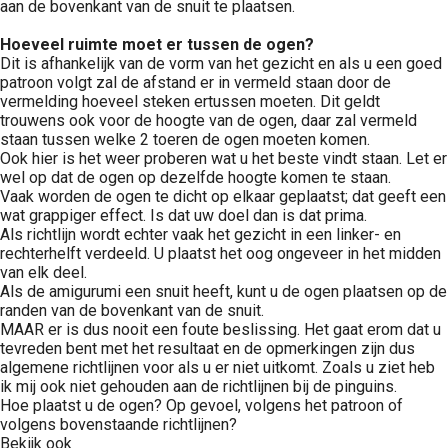
aan de bovenkant van de snuit te plaatsen.
Hoeveel ruimte moet er tussen de ogen?
Dit is afhankelijk van de vorm van het gezicht en als u een goed
patroon volgt zal de afstand er in vermeld staan door de
vermelding hoeveel steken ertussen moeten. Dit geldt
trouwens ook voor de hoogte van de ogen, daar zal vermeld
staan tussen welke 2 toeren de ogen moeten komen.
Ook hier is het weer proberen wat u het beste vindt staan. Let er
wel op dat de ogen op dezelfde hoogte komen te staan.
Vaak worden de ogen te dicht op elkaar geplaatst; dat geeft een
wat grappiger effect. Is dat uw doel dan is dat prima.
Als richtlijn wordt echter vaak het gezicht in een linker- en
rechterhelft verdeeld. U plaatst het oog ongeveer in het midden
van elk deel.
Als de amigurumi een snuit heeft, kunt u de ogen plaatsen op de
randen van de bovenkant van de snuit.
MAAR er is dus nooit een foute beslissing. Het gaat erom dat u
tevreden bent met het resultaat en de opmerkingen zijn dus
algemene richtlijnen voor als u er niet uitkomt. Zoals u ziet heb
ik mij ook niet gehouden aan de richtlijnen bij de pinguins.
Hoe plaatst u de ogen? Op gevoel, volgens het patroon of
volgens bovenstaande richtlijnen?
Bekijk ook