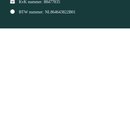
KvK nummer: 88477835
BTW nummer: NL864643822B01