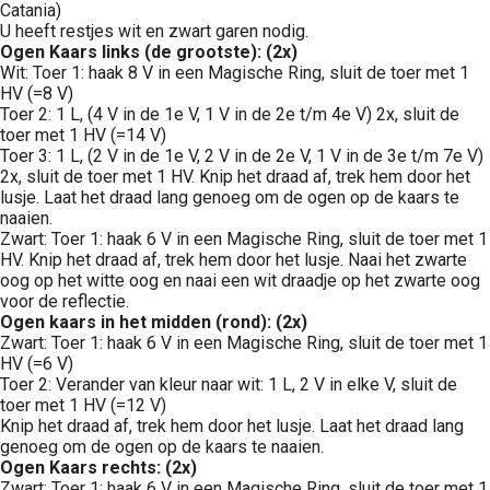
Catania)
U heeft restjes wit en zwart garen nodig.
Ogen Kaars links (de grootste): (2x)
Wit: Toer 1: haak 8 V in een Magische Ring, sluit de toer met 1
HV (=8 V)
Toer 2: 1 L, (4 V in de 1e V, 1 V in de 2e t/m 4e V) 2x, sluit de
toer met 1 HV (=14 V)
Toer 3: 1 L, (2 V in de 1e V, 2 V in de 2e V, 1 V in de 3e t/m 7e V)
2x, sluit de toer met 1 HV. Knip het draad af, trek hem door het
lusje. Laat het draad lang genoeg om de ogen op de kaars te
naaien.
Zwart: Toer 1: haak 6 V in een Magische Ring, sluit de toer met 1
HV. Knip het draad af, trek hem door het lusje. Naai het zwarte
oog op het witte oog en naai een wit draadje op het zwarte oog
voor de reflectie.
Ogen kaars in het midden (rond): (2x)
Zwart: Toer 1: haak 6 V in een Magische Ring, sluit de toer met 1
HV (=6 V)
Toer 2: Verander van kleur naar wit: 1 L, 2 V in elke V, sluit de
toer met 1 HV (=12 V)
Knip het draad af, trek hem door het lusje. Laat het draad lang
genoeg om de ogen op de kaars te naaien.
Ogen Kaars rechts: (2x)
Zwart: Toer 1: haak 6 V in een Magische Ring, sluit de toer met 1