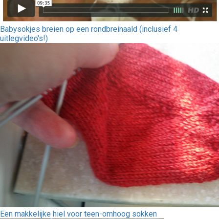
Babysokjes breien op een rondbreinaald (inclusief 4
uitlegvideo's!)
Een makkelijke hiel voor teen-omhoog sokken