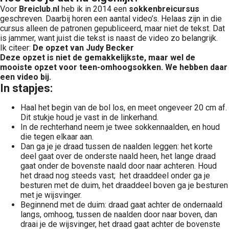
Voor
Breiclub.nl
heb ik in 2014 een
sokkenbreicursus
geschreven. Daarbij horen een aantal video’s. Helaas zijn in die
cursus alleen de patronen gepubliceerd, maar niet de tekst. Dat
is jammer, want juist die tekst is naast de video zo belangrijk.
Ik citeer:
De opzet van Judy Becker
Deze opzet is niet de gemakkelijkste, maar wel de
mooiste opzet voor teen-omhoogsokken. We hebben daar
een video bij.
In stapjes:
Haal het begin van de bol los, en meet ongeveer 20 cm af.
Dit stukje houd je vast in de linkerhand.
In de rechterhand neem je twee sokkennaalden, en houd
die tegen elkaar aan.
Dan ga je je draad tussen de naalden leggen: het korte
deel gaat over de onderste naald heen, het lange draad
gaat onder de bovenste naald door naar achteren. Houd
het draad nog steeds vast; het draaddeel onder ga je
besturen met de duim, het draaddeel boven ga je besturen
met je wijsvinger.
Beginnend met de duim: draad gaat achter de ondernaald
langs, omhoog, tussen de naalden door naar boven, dan
draai je de wijsvinger, het draad gaat achter de bovenste