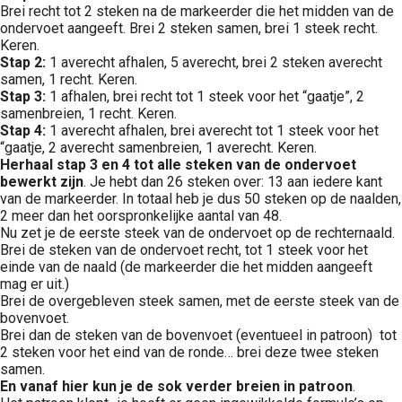
Brei recht tot 2 steken na de markeerder die het midden van de
ondervoet aangeeft. Brei 2 steken samen, brei 1 steek recht.
Keren.
Stap 2:
1 averecht afhalen, 5 averecht, brei 2 steken averecht
samen, 1 recht. Keren.
Stap 3:
1 afhalen, brei recht tot 1 steek voor het “gaatje”, 2
samenbreien, 1 recht. Keren.
Stap 4:
1 averecht afhalen, brei averecht tot 1 steek voor het
“gaatje, 2 averecht samenbreien, 1 averecht. Keren.
Herhaal stap 3 en 4 tot alle steken van de ondervoet
bewerkt zijn
. Je hebt dan 26 steken over: 13 aan iedere kant
van de markeerder. In totaal heb je dus 50 steken op de naalden,
2 meer dan het oorspronkelijke aantal van 48.
Nu zet je de eerste steek van de ondervoet op de rechternaald.
Brei de steken van de ondervoet recht, tot 1 steek voor het
einde van de naald (de markeerder die het midden aangeeft
mag er uit.)
Brei de overgebleven steek samen, met de eerste steek van de
bovenvoet.
Brei dan de steken van de bovenvoet (eventueel in patroon) tot
2 steken voor het eind van de ronde… brei deze twee steken
samen.
En vanaf hier kun je de sok verder breien in patroon
.