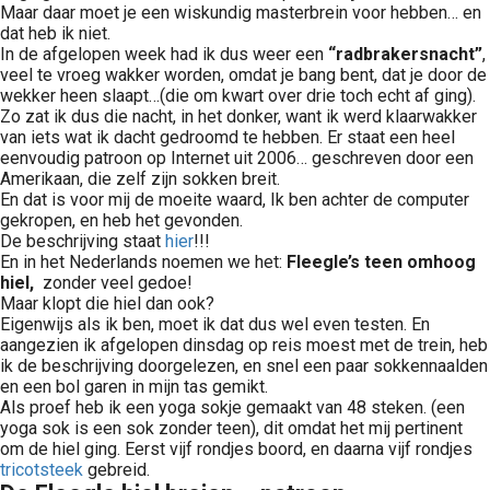
Maar daar moet je een wiskundig masterbrein voor hebben… en
dat heb ik niet.
In de afgelopen week had ik dus weer een
“radbrakersnacht”
,
veel te vroeg wakker worden, omdat je bang bent, dat je door de
wekker heen slaapt…(die om kwart over drie toch echt af ging).
Zo zat ik dus die nacht, in het donker, want ik werd klaarwakker
van iets wat ik dacht gedroomd te hebben. Er staat een heel
eenvoudig patroon op Internet uit 2006… geschreven door een
Amerikaan, die zelf zijn sokken breit.
En dat is voor mij de moeite waard, Ik ben achter de computer
gekropen, en heb het gevonden.
De beschrijving staat
hier
!!!
En in het Nederlands noemen we het:
Fleegle’s teen omhoog
hiel,
zonder veel gedoe!
Maar klopt die hiel dan ook?
Eigenwijs als ik ben, moet ik dat dus wel even testen. En
aangezien ik afgelopen dinsdag op reis moest met de trein, heb
ik de beschrijving doorgelezen, en snel een paar sokkennaalden
en een bol garen in mijn tas gemikt.
Als proef heb ik een yoga sokje gemaakt van 48 steken. (een
yoga sok is een sok zonder teen), dit omdat het mij pertinent
om de hiel ging. Eerst vijf rondjes boord, en daarna vijf rondjes
tricotsteek
gebreid.