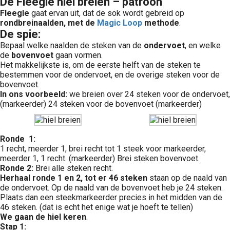
De Fleegle hiel breien – patroon
Fleegle
gaat ervan uit, dat de sok wordt gebreid op
rondbreinaalden, met de
Magic Loop
methode
.
De spie:
Bepaal welke naalden de steken van de
ondervoet
, en welke
de
bovenvoet
gaan vormen.
Het makkelijkste is, om de eerste helft van de steken te
bestemmen voor de ondervoet, en de overige steken voor de
bovenvoet.
In ons voorbeeld:
we breien over 24 steken voor de ondervoet,
(markeerder) 24 steken voor de bovenvoet (markeerder)
Ronde 1:
1 recht, meerder 1, brei recht tot 1 steek voor markeerder,
meerder 1, 1 recht. (markeerder) Brei steken bovenvoet.
Ronde 2:
Brei alle steken recht.
Herhaal ronde 1 en 2, tot er 46 steken
staan op de naald van
de ondervoet. Op de naald van de bovenvoet heb je 24 steken.
Plaats dan een steekmarkeerder precies in het midden van de
46 steken. (dat is echt het enige wat je hoeft te tellen)
We gaan de hiel keren
.
Stap 1: