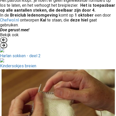
Het patroon klopt…je hoeft er geen ingewikkelde formule’s op
los te laten, en het verhoogt het breiplezier.
Het is toepasbaar
op alle aantallen steken, die deelbaar zijn door 4.
In de
Breiclub ledenomgeving
komt op
1 oktober
een door
Chefwol.nl
ontworpen
Kal
te staan, die
deze hiel
gaat
gebruiken.
Doe gerust mee!
Bekijk ook
Harlan sokken - deel 2
Kindersokjes breien